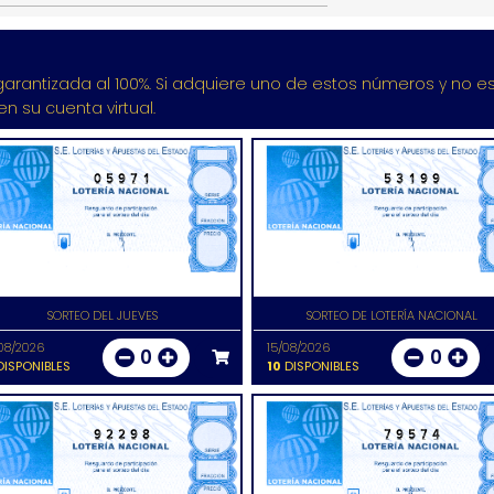
garantizada al 100%. Si adquiere uno de estos números y no es 
n su cuenta virtual.
05971
53199
SORTEO DEL JUEVES
SORTEO DE LOTERÍA NACIONAL
08/2026
15/08/2026
0
0
ISPONIBLES
10
DISPONIBLES
92298
79574