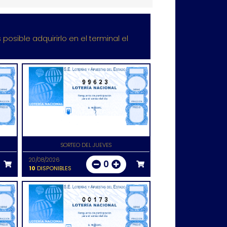
posible adquirirlo en el terminal el
99623
SORTEO DEL JUEVES
20/08/2026
0
10
DISPONIBLES
00173