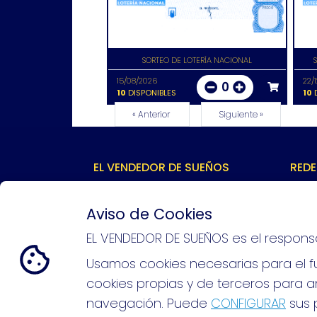
SORTEO DE LOTERÍA NACIONAL
15/08/2026
22/
0
10
DISPONIBLES
10
D
« Anterior
Siguiente »
EL VENDEDOR DE SUEÑOS
REDE
¿Quiénes somos?
Comprar lotería
Aviso de Cookies
Resultados
Contacto
EL VENDEDOR DE SUEÑOS es el respons
Empresas
Peñas
Usamos cookies necesarias para el fu
Boletos digitales
cookies propias y de terceros para an
Acceso
Registro
navegación. Puede
CONFIGURAR
sus p