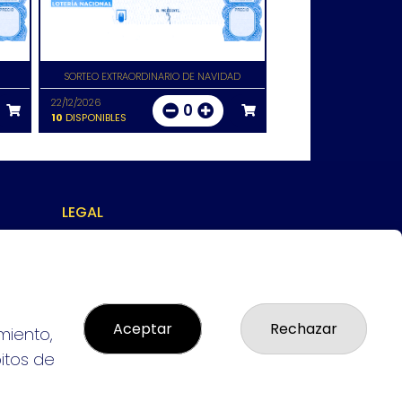
SORTEO EXTRAORDINARIO DE NAVIDAD
22/12/2026
0
10
DISPONIBLES
LEGAL
: 94-
Aviso Legal
L:
Política de Privacidad
Política de Cookies
Condiciones de Compra
Tienda de Lotería Nacional
Aceptar
Rechazar
miento,
Pago aceptado con tarjeta
bitos de
Pago aceptado con Bizum
Juego responsable. Solo mayores de