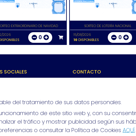
SORTEO EXTRAORDINARIO DE NAVIDAD
SORTEO DE LOTERÍA NACIONAL
12/2026
15/08/2026
0
0
ISPONIBLES
10
DISPONIBLES
S SOCIALES
CONTACTO
ADMINISTRACION DE LOTERIAS
VALENCIA - RECEPTOR OFICIA
83890
963691702
able del tratamiento de sus datos personales.
Clica aquí para contactar por
WhatsApp
ncionamiento de este sitio web y, con su consenti
642061703
alizar el tráfico y mostrar publicidad según sus há
info@elvendedordesuenos.es
referencias o consultar la Política de Cookies
AQUÍ
.
AVDA. CARDENAL BENLLOCH, 49
Valencia, 46021