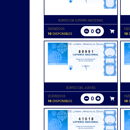
SORTEO DE LOTERÍA NACIONAL
15/08/2026
13/
0
10
DISPONIBLES
10
D
89991
SORTEO DEL JUEVES
20/08/2026
15/
0
10
DISPONIBLES
10
D
41018