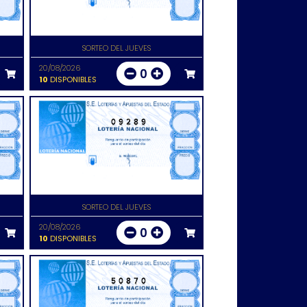
SORTEO DEL JUEVES
20/08/2026
0
10
DISPONIBLES
09289
SORTEO DEL JUEVES
20/08/2026
0
10
DISPONIBLES
50870