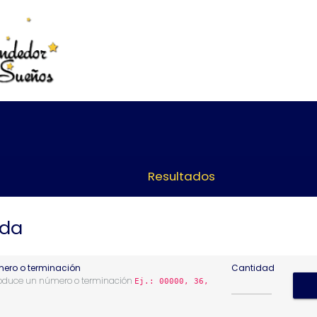
Resultados
eda
ero o terminación
Cantidad
roduce un número o terminación
Ej.: 00000, 36,