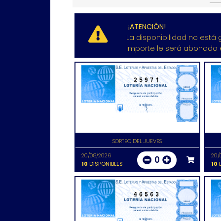
¡ATENCIÓN!
La disponibilidad no está 
importe le será abonado e
25971
SORTEO DEL JUEVES
20/08/2026
20/
0
10
DISPONIBLES
10
D
46563