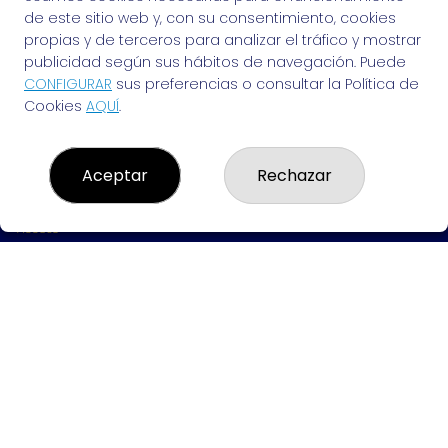
de este sitio web y, con su consentimiento, cookies
propias y de terceros para analizar el tráfico y mostrar
publicidad según sus hábitos de navegación. Puede
EL VENDEDOR DE SUEÑOS
CONFIGURAR
sus preferencias o consultar la Política de
¿Quiénes somos?
Cookies
AQUÍ
.
Comprar lotería
Resultados
Contacto
Empresas
Aceptar
Rechazar
Peñas
Boletos digitales
Acceso
Registro
REDES SOCIALES
CONTACTO
ADMINISTRACION DE LOTERIAS: 94-VALENCIA - RECEPTOR
OFICIAL: 83890