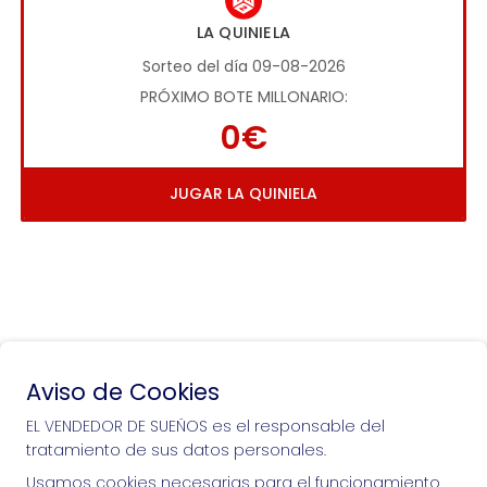
LA QUINIELA
Sorteo del día 09-08-2026
PRÓXIMO BOTE MILLONARIO:
0€
JUGAR LA QUINIELA
Aviso de Cookies
Si puedes soñarlo, puedes hacerlo, ¡mucha 
EL VENDEDOR DE SUEÑOS es el responsable del
suerte!
tratamiento de sus datos personales.
Usamos cookies necesarias para el funcionamiento