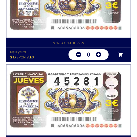
SORTEO DEL JUEVES
13/08/2026
0
2
DISPONIBLES