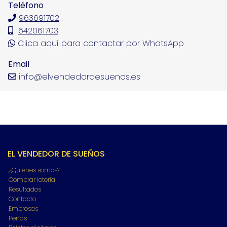
Teléfono
963691702
642061703
Clica aquí para contactar por WhatsApp
Email
info@elvendedordesuenos.es
EL VENDEDOR DE SUEÑOS
¿Quiénes somos?
Comprar lotería
Resultados
Contacto
Empresas
Peñas