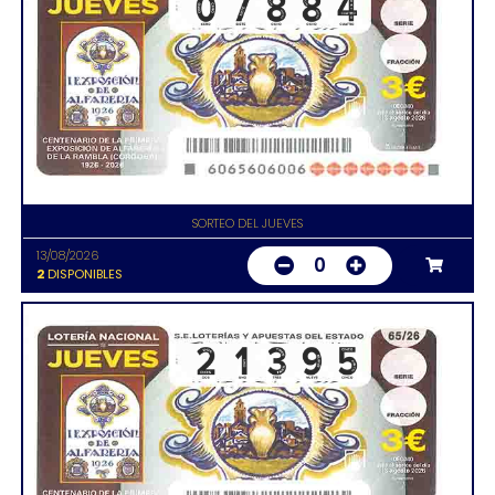
SORTEO DEL JUEVES
13/08/2026
0
2
DISPONIBLES