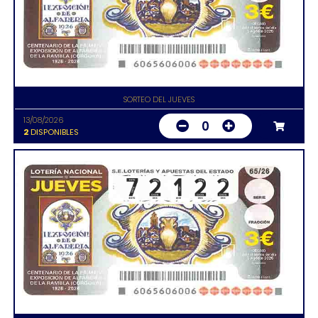
SORTEO DEL JUEVES
13/08/2026
0
2
DISPONIBLES