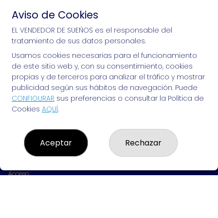
Aviso de Cookies
Si puedes soñarlo, puedes hacerlo, ¡mucha 
EL VENDEDOR DE SUEÑOS es el responsable del
tratamiento de sus datos personales.
suerte!
Usamos cookies necesarias para el funcionamiento
de este sitio web y, con su consentimiento, cookies
propias y de terceros para analizar el tráfico y mostrar
publicidad según sus hábitos de navegación. Puede
EL VENDEDOR DE SUEÑOS
CONFIGURAR
sus preferencias o consultar la Política de
Cookies
AQUÍ
.
¿Quiénes somos?
Comprar lotería
Resultados
Contacto
Aceptar
Rechazar
Empresas
Peñas
Boletos digitales
Acceso
Registro
REDES SOCIALES