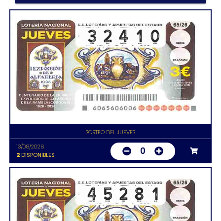
SORTEO DEL JUEVES
13/08/2026
0
2
DISPONIBLES