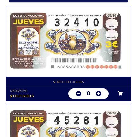
SORTEO DEL JUEVES
13/08/2026
0
2
DISPONIBLES