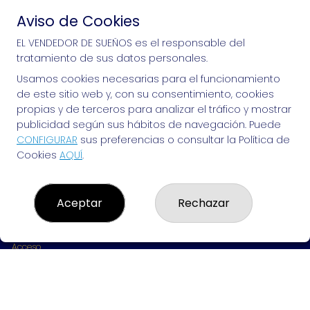
Aviso de Cookies
Si puedes soñarlo, puedes hacerlo, ¡mucha 
EL VENDEDOR DE SUEÑOS es el responsable del
tratamiento de sus datos personales.
suerte!
Usamos cookies necesarias para el funcionamiento
de este sitio web y, con su consentimiento, cookies
propias y de terceros para analizar el tráfico y mostrar
publicidad según sus hábitos de navegación. Puede
EL VENDEDOR DE SUEÑOS
CONFIGURAR
sus preferencias o consultar la Política de
Cookies
AQUÍ
.
¿Quiénes somos?
Comprar lotería
Resultados
Contacto
Aceptar
Rechazar
Empresas
Peñas
Boletos digitales
Acceso
Registro
REDES SOCIALES