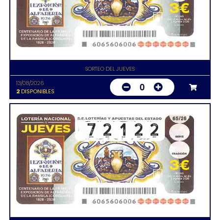
SORTEO DEL JUEVES
13/08/2026
0
2
DISPONIBLES