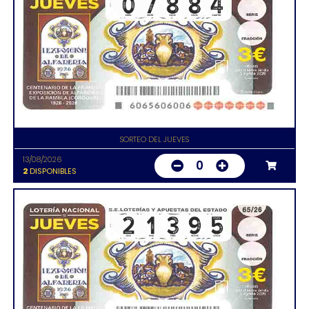
SORTEO DEL JUEVES
13/08/2026
0
2
DISPONIBLES