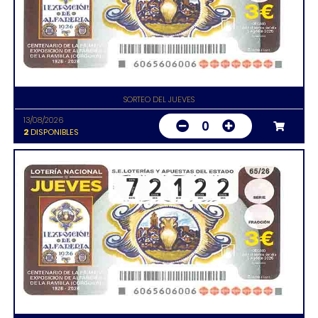
SORTEO DEL JUEVES
13/08/2026
0
2
DISPONIBLES