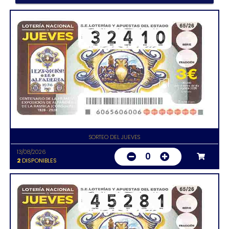
SORTEO DEL JUEVES
13/08/2026
0
2
DISPONIBLES