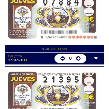
SORTEO DEL JUEVES
13/08/2026
0
2
DISPONIBLES