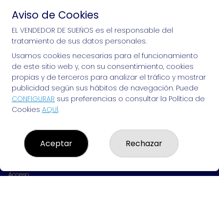
Aviso de Cookies
Si puedes soñarlo, puedes hacerlo, ¡mucha 
EL VENDEDOR DE SUEÑOS es el responsable del
tratamiento de sus datos personales.
suerte!
Usamos cookies necesarias para el funcionamiento
de este sitio web y, con su consentimiento, cookies
propias y de terceros para analizar el tráfico y mostrar
publicidad según sus hábitos de navegación. Puede
EL VENDEDOR DE SUEÑOS
CONFIGURAR
sus preferencias o consultar la Política de
Cookies
AQUÍ
.
¿Quiénes somos?
Comprar lotería
Resultados
Contacto
Aceptar
Rechazar
Empresas
Peñas
Boletos digitales
Acceso
Registro
REDES SOCIALES