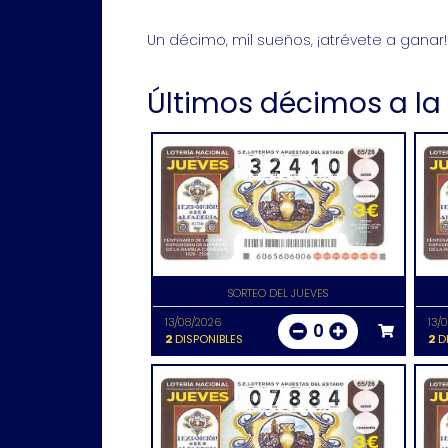
Un décimo, mil sueños, ¡atrévete a ganar!
Últimos décimos a la
SORTEO DEL JUEVES
13/08/2026
13/
0
2
DISPONIBLES
2
DI