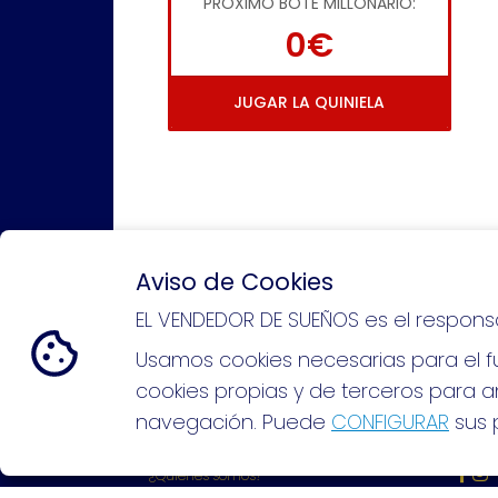
PRÓXIMO BOTE MILLONARIO:
0€
JUGAR LA QUINIELA
Aviso de Cookies
EL VENDEDOR DE SUEÑOS es el respons
Si puedes soñarlo, puedes hacer
Usamos cookies necesarias para el fu
cookies propias y de terceros para an
navegación. Puede
CONFIGURAR
sus p
EL VENDEDOR DE SUEÑOS
REDE
¿Quiénes somos?
Comprar lotería