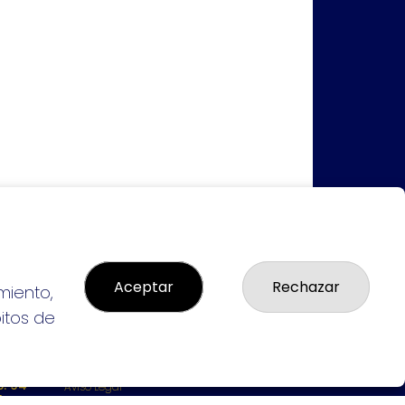
Aceptar
Rechazar
miento,
bitos de
LEGAL
: 94-
Aviso Legal
L:
Política de Privacidad