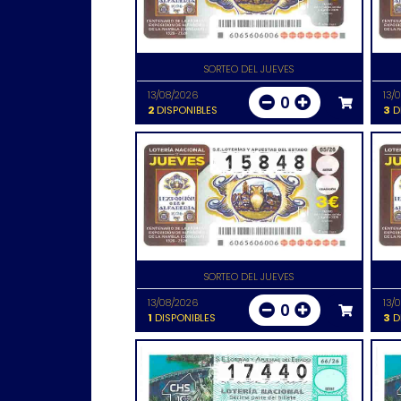
SORTEO DEL JUEVES
13/08/2026
13/
0
2
DISPONIBLES
3
D
SORTEO DEL JUEVES
13/08/2026
13/
0
1
DISPONIBLES
3
D