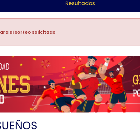
Resultados
ara el sorteo solicitado
SUEÑOS