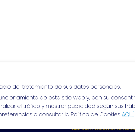
able del tratamiento de sus datos personales.
lo, ¡mucha suerte!
ncionamiento de este sitio web y, con su consenti
alizar el tráfico y mostrar publicidad según sus há
referencias o consultar la Política de Cookies
AQUÍ
.
S SOCIALES
CONTACTO
ADMINISTRACION DE LOTERIAS
VALENCIA - RECEPTOR OFICIA