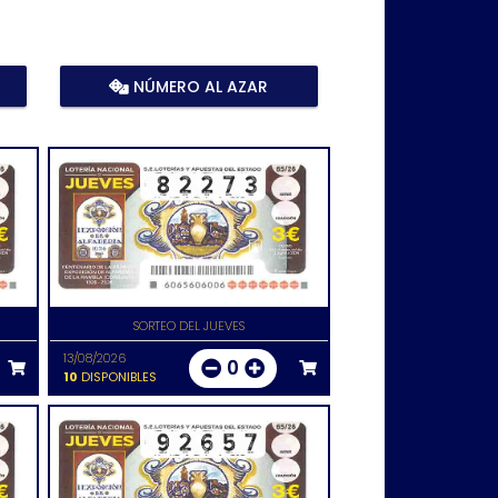
NÚMERO AL AZAR
SORTEO DEL JUEVES
13/08/2026
0
10
DISPONIBLES