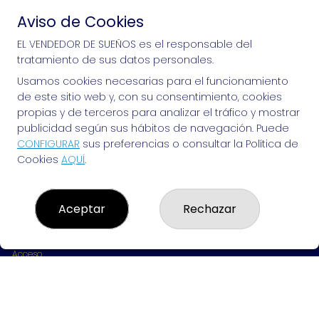
Aviso de Cookies
Si puedes soñarlo, puedes hacerlo, ¡mucha 
EL VENDEDOR DE SUEÑOS es el responsable del
tratamiento de sus datos personales.
suerte!
Usamos cookies necesarias para el funcionamiento
de este sitio web y, con su consentimiento, cookies
propias y de terceros para analizar el tráfico y mostrar
publicidad según sus hábitos de navegación. Puede
EL VENDEDOR DE SUEÑOS
CONFIGURAR
sus preferencias o consultar la Política de
Cookies
AQUÍ
.
¿Quiénes somos?
Comprar lotería
Resultados
Contacto
Aceptar
Rechazar
Empresas
Peñas
Boletos digitales
Acceso
Registro
REDES SOCIALES