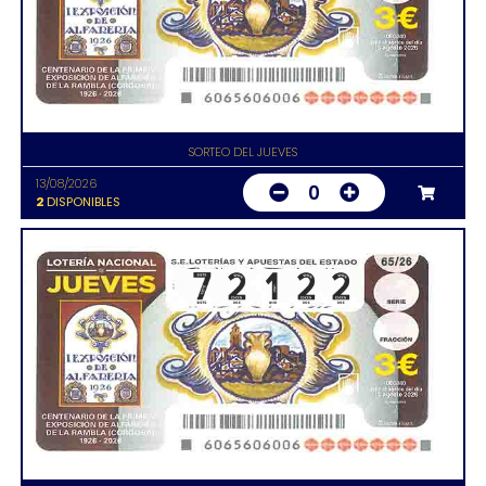
SORTEO DEL JUEVES
13/08/2026
0
2
DISPONIBLES