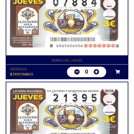
SORTEO DEL JUEVES
13/08/2026
0
2
DISPONIBLES