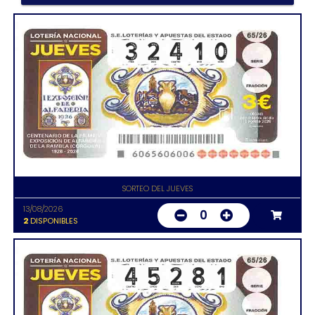
SORTEO DEL JUEVES
13/08/2026
0
2
DISPONIBLES