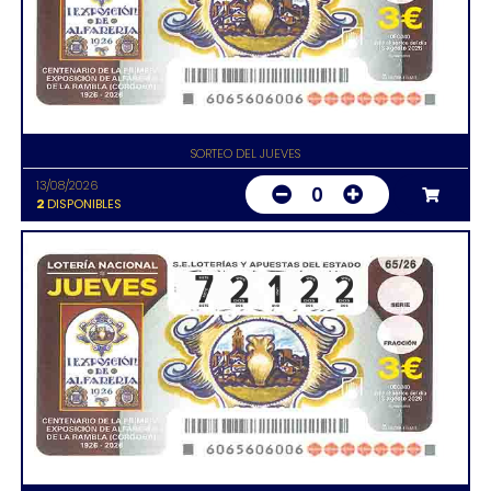
SORTEO DEL JUEVES
13/08/2026
0
2
DISPONIBLES