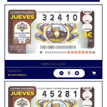
SORTEO DEL JUEVES
13/08/2026
0
2
DISPONIBLES