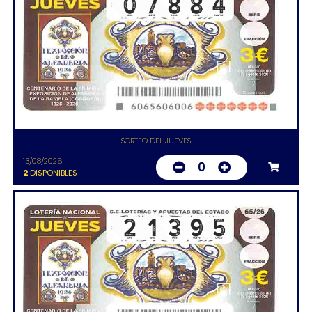
SORTEO DEL JUEVES
13/08/2026
0
2
DISPONIBLES