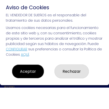
Aviso de Cookies
Si puedes soñarlo, puedes hacerlo, ¡mucha 
EL VENDEDOR DE SUEÑOS es el responsable del
tratamiento de sus datos personales.
suerte!
Usamos cookies necesarias para el funcionamiento
de este sitio web y, con su consentimiento, cookies
propias y de terceros para analizar el tráfico y mostrar
publicidad según sus hábitos de navegación. Puede
EL VENDEDOR DE SUEÑOS
CONFIGURAR
sus preferencias o consultar la Política de
Cookies
AQUÍ
.
¿Quiénes somos?
Comprar lotería
Resultados
Contacto
Aceptar
Rechazar
Empresas
Peñas
Boletos digitales
Acceso
Registro
REDES SOCIALES