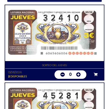
SORTEO DEL JUEVES
13/08/2026
0
2
DISPONIBLES