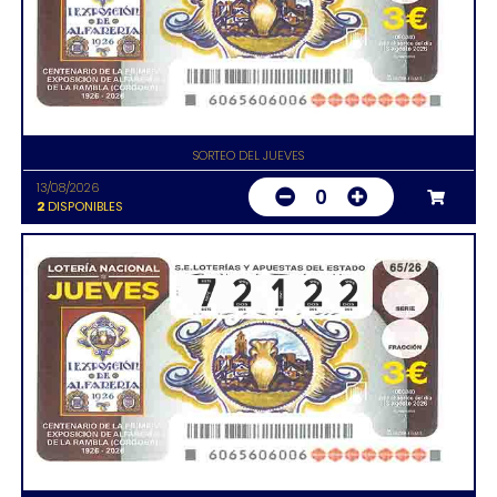
SORTEO DEL JUEVES
13/08/2026
0
2
DISPONIBLES