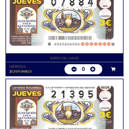
SORTEO DEL JUEVES
13/08/2026
0
2
DISPONIBLES