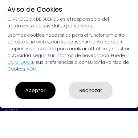
Aviso de Cookies
Si puedes soñarlo, puedes hacerlo, ¡mucha 
EL VENDEDOR DE SUEÑOS es el responsable del
tratamiento de sus datos personales.
suerte!
Usamos cookies necesarias para el funcionamiento
de este sitio web y, con su consentimiento, cookies
propias y de terceros para analizar el tráfico y mostrar
publicidad según sus hábitos de navegación. Puede
EL VENDEDOR DE SUEÑOS
CONFIGURAR
sus preferencias o consultar la Política de
Cookies
AQUÍ
.
¿Quiénes somos?
Comprar lotería
Resultados
Contacto
Aceptar
Rechazar
Empresas
Peñas
Boletos digitales
Acceso
Registro
REDES SOCIALES