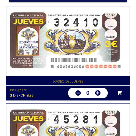
SORTEO DEL JUEVES
13/08/2026
0
2
DISPONIBLES