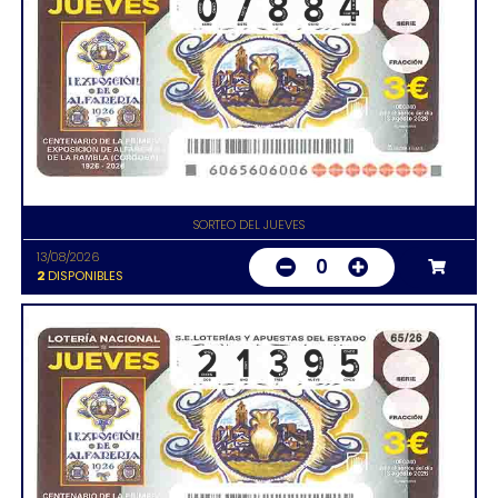
SORTEO DEL JUEVES
13/08/2026
0
2
DISPONIBLES