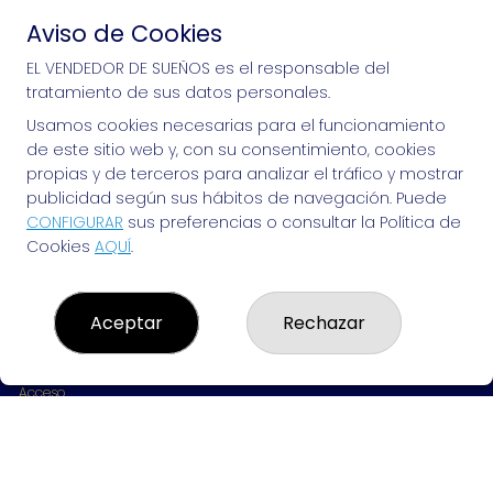
Aviso de Cookies
Si puedes soñarlo, puedes hacerlo, ¡mucha 
EL VENDEDOR DE SUEÑOS es el responsable del
tratamiento de sus datos personales.
suerte!
Usamos cookies necesarias para el funcionamiento
de este sitio web y, con su consentimiento, cookies
propias y de terceros para analizar el tráfico y mostrar
publicidad según sus hábitos de navegación. Puede
EL VENDEDOR DE SUEÑOS
CONFIGURAR
sus preferencias o consultar la Política de
Cookies
AQUÍ
.
¿Quiénes somos?
Comprar lotería
Resultados
Contacto
Aceptar
Rechazar
Empresas
Peñas
Boletos digitales
Acceso
Registro
REDES SOCIALES