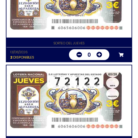
SORTEO DEL JUEVES
13/08/2026
0
2
DISPONIBLES