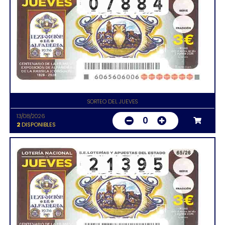
SORTEO DEL JUEVES
13/08/2026
0
2
DISPONIBLES