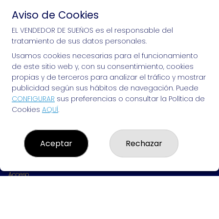
Aviso de Cookies
Si puedes soñarlo, puedes hacerlo, ¡mucha 
EL VENDEDOR DE SUEÑOS es el responsable del
tratamiento de sus datos personales.
suerte!
Usamos cookies necesarias para el funcionamiento
de este sitio web y, con su consentimiento, cookies
propias y de terceros para analizar el tráfico y mostrar
publicidad según sus hábitos de navegación. Puede
EL VENDEDOR DE SUEÑOS
CONFIGURAR
sus preferencias o consultar la Política de
Cookies
AQUÍ
.
¿Quiénes somos?
Comprar lotería
Resultados
Contacto
Aceptar
Rechazar
Empresas
Peñas
Boletos digitales
Acceso
Registro
REDES SOCIALES