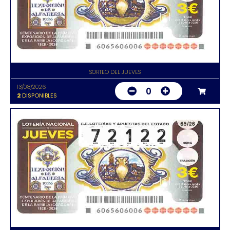
SORTEO DEL JUEVES
13/08/2026
0
2
DISPONIBLES