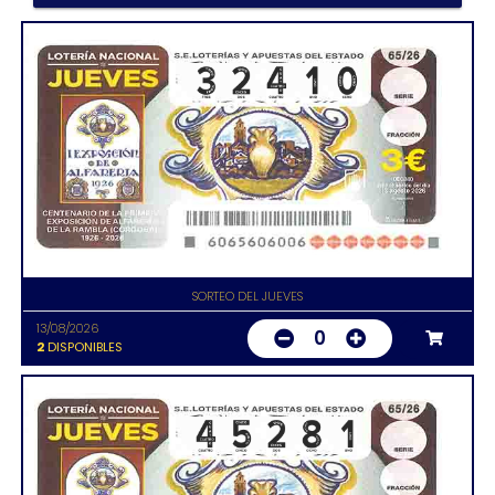
SORTEO DEL JUEVES
13/08/2026
0
2
DISPONIBLES