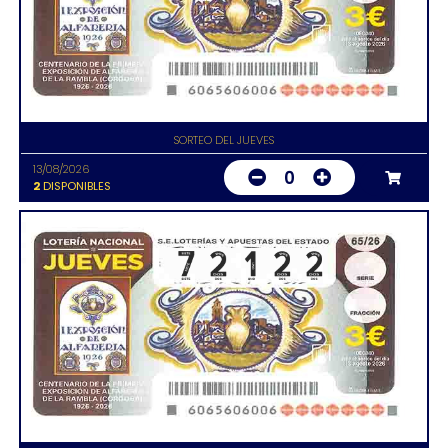
SORTEO DEL JUEVES
13/08/2026
0
2
DISPONIBLES