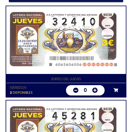
SORTEO DEL JUEVES
13/08/2026
0
2
DISPONIBLES