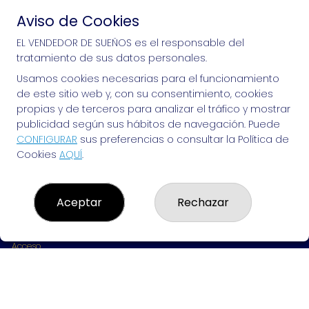
Aviso de Cookies
Si puedes soñarlo, puedes hacerlo, ¡mucha 
EL VENDEDOR DE SUEÑOS es el responsable del
tratamiento de sus datos personales.
suerte!
Usamos cookies necesarias para el funcionamiento
de este sitio web y, con su consentimiento, cookies
propias y de terceros para analizar el tráfico y mostrar
publicidad según sus hábitos de navegación. Puede
EL VENDEDOR DE SUEÑOS
CONFIGURAR
sus preferencias o consultar la Política de
Cookies
AQUÍ
.
¿Quiénes somos?
Comprar lotería
Resultados
Contacto
Aceptar
Rechazar
Empresas
Peñas
Boletos digitales
Acceso
Registro
REDES SOCIALES