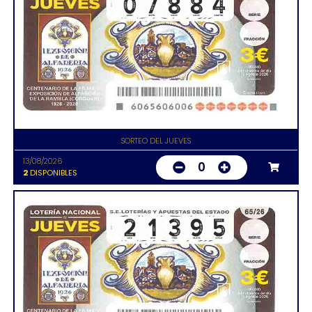
SORTEO DEL JUEVES
13/08/2026
0
2
DISPONIBLES