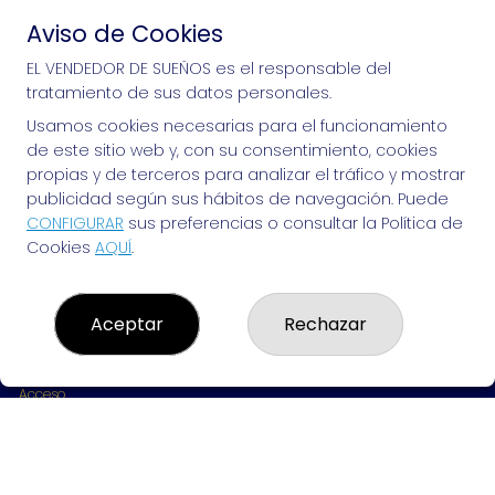
Aviso de Cookies
Si puedes soñarlo, puedes hacerlo, ¡mucha 
EL VENDEDOR DE SUEÑOS es el responsable del
tratamiento de sus datos personales.
suerte!
Usamos cookies necesarias para el funcionamiento
de este sitio web y, con su consentimiento, cookies
propias y de terceros para analizar el tráfico y mostrar
publicidad según sus hábitos de navegación. Puede
EL VENDEDOR DE SUEÑOS
CONFIGURAR
sus preferencias o consultar la Política de
Cookies
AQUÍ
.
¿Quiénes somos?
Comprar lotería
Resultados
Contacto
Aceptar
Rechazar
Empresas
Peñas
Boletos digitales
Acceso
Registro
REDES SOCIALES