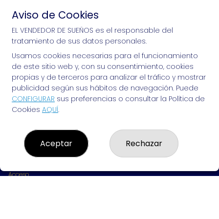
Aviso de Cookies
Si puedes soñarlo, puedes hacerlo, ¡mucha 
EL VENDEDOR DE SUEÑOS es el responsable del
tratamiento de sus datos personales.
suerte!
Usamos cookies necesarias para el funcionamiento
de este sitio web y, con su consentimiento, cookies
propias y de terceros para analizar el tráfico y mostrar
publicidad según sus hábitos de navegación. Puede
EL VENDEDOR DE SUEÑOS
CONFIGURAR
sus preferencias o consultar la Política de
Cookies
AQUÍ
.
¿Quiénes somos?
Comprar lotería
Resultados
Contacto
Aceptar
Rechazar
Empresas
Peñas
Boletos digitales
Acceso
Registro
REDES SOCIALES