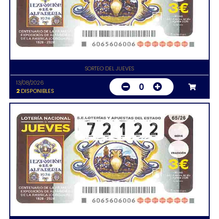
SORTEO DEL JUEVES
13/08/2026
0
2
DISPONIBLES