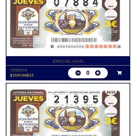
SORTEO DEL JUEVES
13/08/2026
0
2
DISPONIBLES