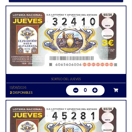
SORTEO DEL JUEVES
13/08/2026
0
2
DISPONIBLES