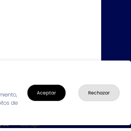
Aceptar
Rechazar
miento,
bitos de
LEGAL
: 94-
Aviso Legal
L:
Política de Privacidad