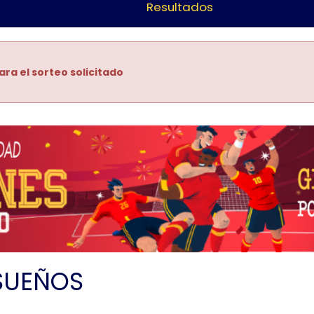
Resultados
ara el sorteo solicitado
SUEÑOS