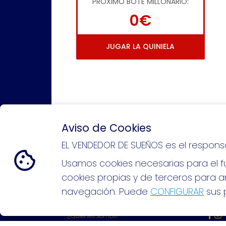
PRÓXIMO BOTE MILLONARIO:
0€
JUGAR LA QUINIELA
Aviso de Cookies
EL VENDEDOR DE SUEÑOS es el respons
Si puedes soñarlo, puedes hacer
Usamos cookies necesarias para el fu
cookies propias y de terceros para an
navegación. Puede
CONFIGURAR
sus p
EL VENDEDOR DE SUEÑOS
REDE
¿Quiénes somos?
Comprar lotería