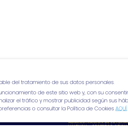
able del tratamiento de sus datos personales.
lo, ¡mucha suerte!
ncionamiento de este sitio web y, con su consenti
alizar el tráfico y mostrar publicidad según sus há
referencias o consultar la Política de Cookies
AQUÍ
.
S SOCIALES
CONTACTO
ADMINISTRACION DE LOTERIAS
VALENCIA - RECEPTOR OFICIA