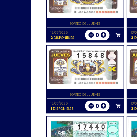
SORTEO DEL JUEVES
13/08/2026
13/
0
2
DISPONIBLES
3
D
SORTEO DEL JUEVES
13/08/2026
13/
0
1
DISPONIBLES
3
D