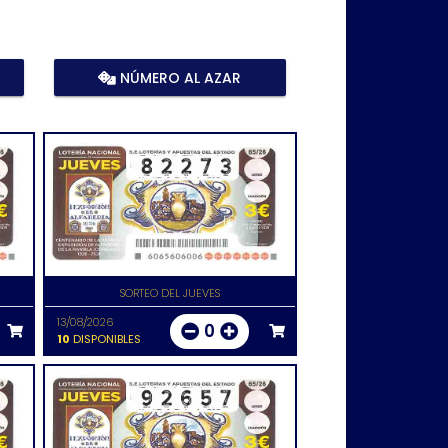
NÚMERO AL AZAR
SORTEO DEL JUEVES
13/08/2026
0
10
DISPONIBLES