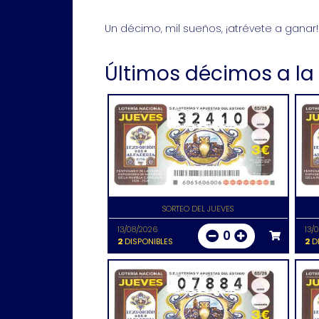
Un décimo, mil sueños, ¡atrévete a ganar!
Últimos décimos a la
SORTEO DEL JUEVES
13/08/2026
13/
0
2
DISPONIBLES
2
DI