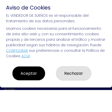
Aviso de Cookies
Si puedes soñarlo, puedes hacerlo, ¡mucha 
EL VENDEDOR DE SUEÑOS es el responsable del
tratamiento de sus datos personales.
suerte!
Usamos cookies necesarias para el funcionamiento
de este sitio web y, con su consentimiento, cookies
propias y de terceros para analizar el tráfico y mostrar
publicidad según sus hábitos de navegación. Puede
EL VENDEDOR DE SUEÑOS
CONFIGURAR
sus preferencias o consultar la Política de
Cookies
AQUÍ
.
¿Quiénes somos?
Comprar lotería
Resultados
Contacto
Aceptar
Rechazar
Empresas
Peñas
Boletos digitales
Acceso
Registro
REDES SOCIALES