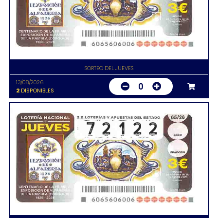
SORTEO DEL JUEVES
13/08/2026
0
2
DISPONIBLES