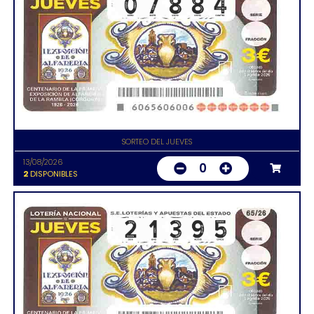
SORTEO DEL JUEVES
13/08/2026
0
2
DISPONIBLES