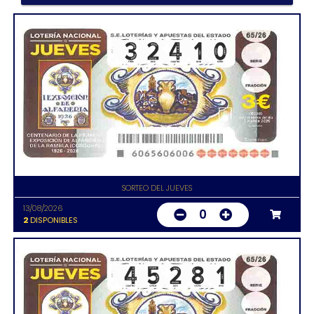
SORTEO DEL JUEVES
13/08/2026
0
2
DISPONIBLES