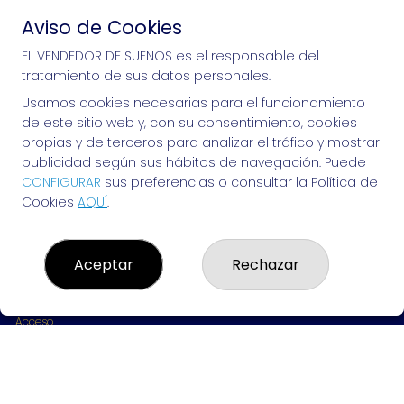
Aviso de Cookies
Si puedes soñarlo, puedes hacerlo, ¡mucha 
EL VENDEDOR DE SUEÑOS es el responsable del
tratamiento de sus datos personales.
suerte!
Usamos cookies necesarias para el funcionamiento
de este sitio web y, con su consentimiento, cookies
propias y de terceros para analizar el tráfico y mostrar
publicidad según sus hábitos de navegación. Puede
EL VENDEDOR DE SUEÑOS
CONFIGURAR
sus preferencias o consultar la Política de
Cookies
AQUÍ
.
¿Quiénes somos?
Comprar lotería
Resultados
Contacto
Aceptar
Rechazar
Empresas
Peñas
Boletos digitales
Acceso
Registro
REDES SOCIALES