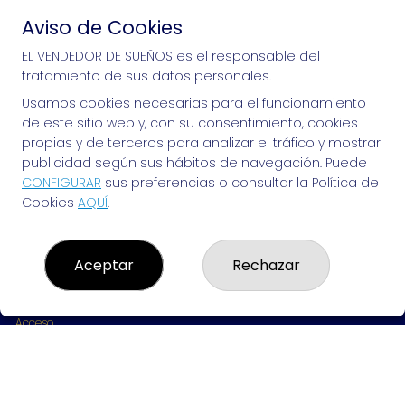
Aviso de Cookies
Si puedes soñarlo, puedes hacerlo, ¡mucha 
EL VENDEDOR DE SUEÑOS es el responsable del
tratamiento de sus datos personales.
suerte!
Usamos cookies necesarias para el funcionamiento
de este sitio web y, con su consentimiento, cookies
propias y de terceros para analizar el tráfico y mostrar
publicidad según sus hábitos de navegación. Puede
EL VENDEDOR DE SUEÑOS
CONFIGURAR
sus preferencias o consultar la Política de
Cookies
AQUÍ
.
¿Quiénes somos?
Comprar lotería
Resultados
Contacto
Aceptar
Rechazar
Empresas
Peñas
Boletos digitales
Acceso
Registro
REDES SOCIALES