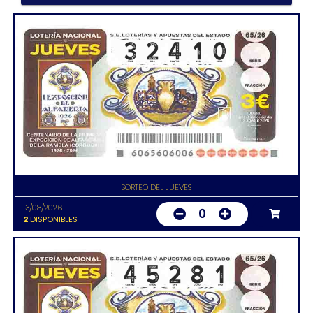
SORTEO DEL JUEVES
13/08/2026
0
2
DISPONIBLES