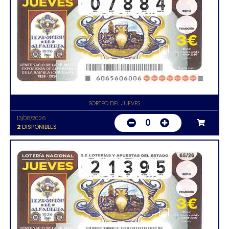
SORTEO DEL JUEVES
13/08/2026
0
2
DISPONIBLES