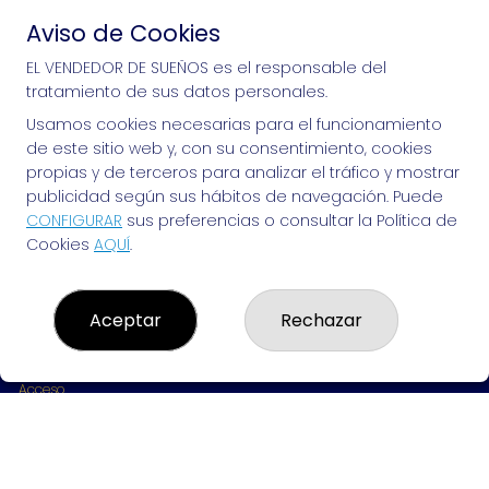
Aviso de Cookies
Si puedes soñarlo, puedes hacerlo, ¡mucha 
EL VENDEDOR DE SUEÑOS es el responsable del
tratamiento de sus datos personales.
suerte!
Usamos cookies necesarias para el funcionamiento
de este sitio web y, con su consentimiento, cookies
propias y de terceros para analizar el tráfico y mostrar
publicidad según sus hábitos de navegación. Puede
EL VENDEDOR DE SUEÑOS
CONFIGURAR
sus preferencias o consultar la Política de
Cookies
AQUÍ
.
¿Quiénes somos?
Comprar lotería
Resultados
Contacto
Aceptar
Rechazar
Empresas
Peñas
Boletos digitales
Acceso
Registro
REDES SOCIALES