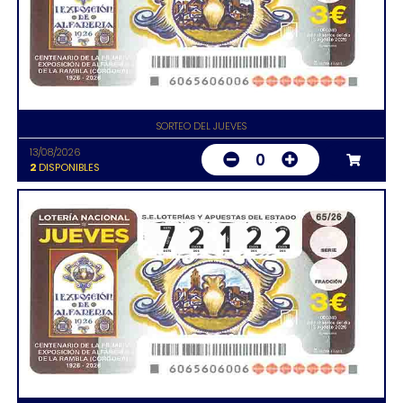
SORTEO DEL JUEVES
13/08/2026
0
2
DISPONIBLES