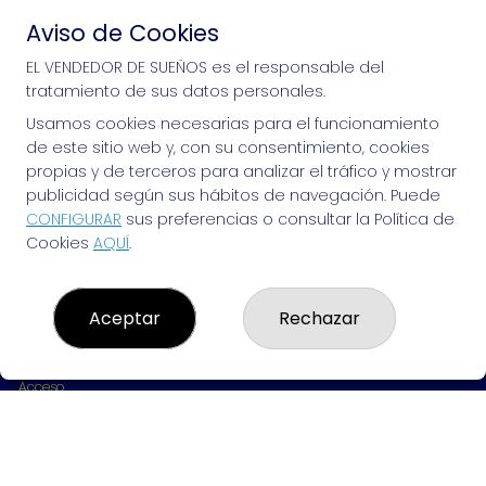
Aviso de Cookies
Si puedes soñarlo, puedes hacerlo, ¡mucha 
EL VENDEDOR DE SUEÑOS es el responsable del
tratamiento de sus datos personales.
suerte!
Usamos cookies necesarias para el funcionamiento
de este sitio web y, con su consentimiento, cookies
propias y de terceros para analizar el tráfico y mostrar
publicidad según sus hábitos de navegación. Puede
EL VENDEDOR DE SUEÑOS
CONFIGURAR
sus preferencias o consultar la Política de
Cookies
AQUÍ
.
¿Quiénes somos?
Comprar lotería
Resultados
Contacto
Aceptar
Rechazar
Empresas
Peñas
Boletos digitales
Acceso
Registro
REDES SOCIALES