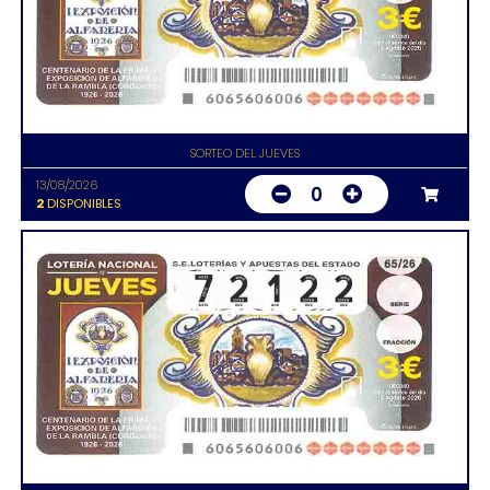
SORTEO DEL JUEVES
13/08/2026
0
2
DISPONIBLES