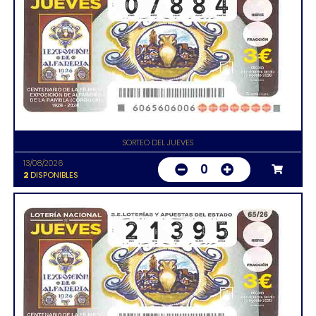
SORTEO DEL JUEVES
13/08/2026
0
2
DISPONIBLES