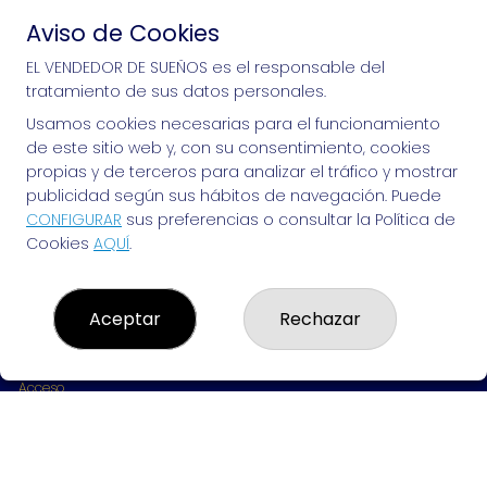
Aviso de Cookies
Si puedes soñarlo, puedes hacerlo, ¡mucha 
EL VENDEDOR DE SUEÑOS es el responsable del
tratamiento de sus datos personales.
suerte!
Usamos cookies necesarias para el funcionamiento
de este sitio web y, con su consentimiento, cookies
propias y de terceros para analizar el tráfico y mostrar
publicidad según sus hábitos de navegación. Puede
EL VENDEDOR DE SUEÑOS
CONFIGURAR
sus preferencias o consultar la Política de
Cookies
AQUÍ
.
¿Quiénes somos?
Comprar lotería
Resultados
Contacto
Aceptar
Rechazar
Empresas
Peñas
Boletos digitales
Acceso
Registro
REDES SOCIALES