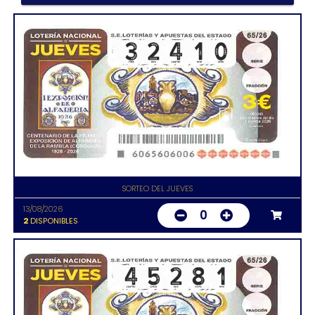
SORTEO DEL JUEVES
13/08/2026
0
2
DISPONIBLES