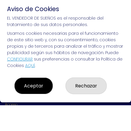
Aviso de Cookies
Si puedes soñarlo, puedes hacerlo, ¡mucha 
EL VENDEDOR DE SUEÑOS es el responsable del
tratamiento de sus datos personales.
suerte!
Usamos cookies necesarias para el funcionamiento
de este sitio web y, con su consentimiento, cookies
propias y de terceros para analizar el tráfico y mostrar
publicidad según sus hábitos de navegación. Puede
EL VENDEDOR DE SUEÑOS
CONFIGURAR
sus preferencias o consultar la Política de
Cookies
AQUÍ
.
¿Quiénes somos?
Comprar lotería
Resultados
Contacto
Aceptar
Rechazar
Empresas
Peñas
Boletos digitales
Acceso
Registro
REDES SOCIALES