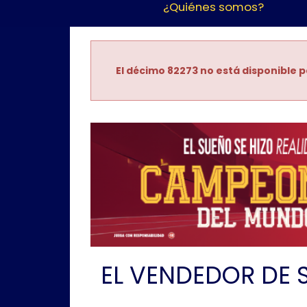
¿Quiénes somos?
El décimo 82273 no está disponible p
EL VENDEDOR DE 