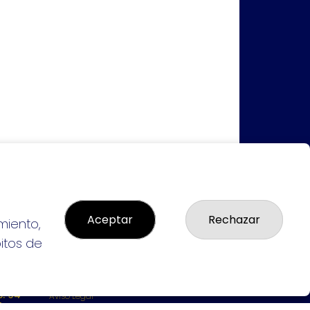
Aceptar
Rechazar
miento,
bitos de
LEGAL
: 94-
Aviso Legal
L:
Política de Privacidad