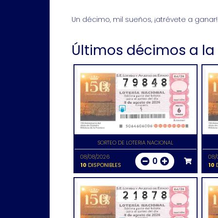
Un décimo, mil sueños, ¡atrévete a ganar!
Últimos décimos a la
SORTEO DE LOTERIA NACIONAL
08/08/2026
08/
0
10
DISPONIBLES
10
D