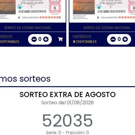
SORTEO DE LOTERIA NACIONAL
SORTEO DE LOTERIA NACIONAL
08/2026
08/08/2026
0
0
ISPONIBLES
8
DISPONIBLES
imos sorteos
SORTEO EXTRA DE AGOSTO
Sorteo del 01/08/2026
52035
Serie: 0 - Fracción: 0