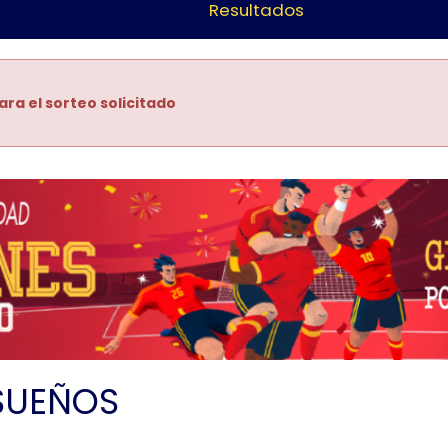
Resultados
ara el sorteo solicitado
SUEÑOS