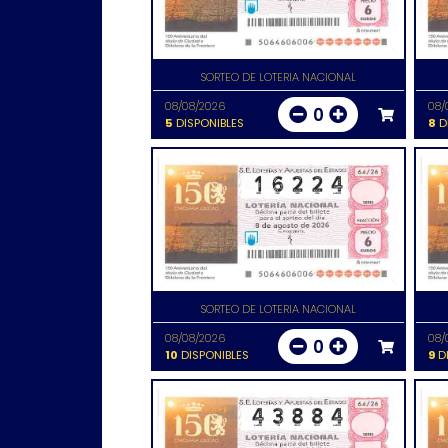
SORTEO DE LOTERIA NACIONAL
08/08/2026
08/
0
5
DISPONIBLES
8
D
SORTEO DE LOTERIA NACIONAL
08/08/2026
08/
0
10
DISPONIBLES
9
DI