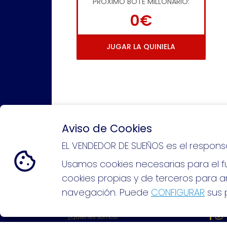
PRÓXIMO BOTE MILLONARIO:
0€
JUGAR LA QUINIELA
Aviso de Cookies
EL VENDEDOR DE SUEÑOS es el respons
Si puedes soñarlo, puedes hacer
Usamos cookies necesarias para el fu
cookies propias y de terceros para an
navegación. Puede
CONFIGURAR
sus p
EL VENDEDOR DE SUEÑOS
REDE
¿Quiénes somos?
Comprar lotería