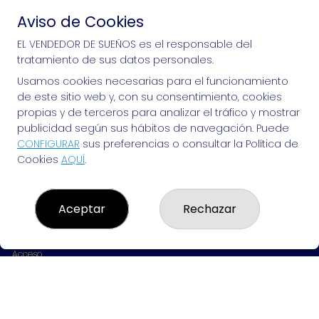
Aviso de Cookies
Si puedes soñarlo, puedes hacerlo, ¡mucha 
EL VENDEDOR DE SUEÑOS es el responsable del
tratamiento de sus datos personales.
suerte!
Usamos cookies necesarias para el funcionamiento
de este sitio web y, con su consentimiento, cookies
propias y de terceros para analizar el tráfico y mostrar
publicidad según sus hábitos de navegación. Puede
EL VENDEDOR DE SUEÑOS
CONFIGURAR
sus preferencias o consultar la Política de
Cookies
AQUÍ
.
¿Quiénes somos?
Comprar lotería
Resultados
Contacto
Aceptar
Rechazar
Empresas
Peñas
Boletos digitales
Acceso
Registro
REDES SOCIALES