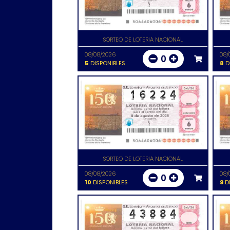
SORTEO DE LOTERIA NACIONAL
08/08/2026
08/
0
5
DISPONIBLES
8
D
SORTEO DE LOTERIA NACIONAL
08/08/2026
08/
0
10
DISPONIBLES
9
DI