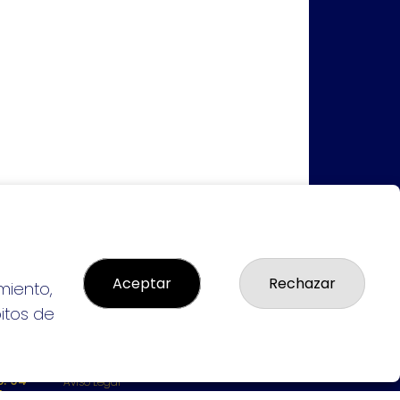
Aceptar
Rechazar
miento,
bitos de
LEGAL
: 94-
Aviso Legal
L:
Política de Privacidad