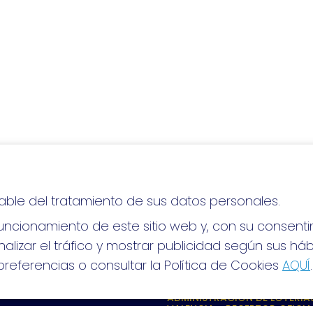
able del tratamiento de sus datos personales.
lo, ¡mucha suerte!
ncionamiento de este sitio web y, con su consenti
alizar el tráfico y mostrar publicidad según sus há
referencias o consultar la Política de Cookies
AQUÍ
.
S SOCIALES
CONTACTO
ADMINISTRACION DE LOTERIAS
VALENCIA - RECEPTOR OFICIA