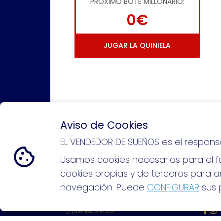
PRÓXIMO BOTE MILLONARIO:
0€
JUGAR LA QUINIELA
Aviso de Cookies
EL VENDEDOR DE SUEÑOS es el respons
Si puedes soñarlo, puedes hacer
Usamos cookies necesarias para el fu
cookies propias y de terceros para an
navegación. Puede
CONFIGURAR
sus p
EL VENDEDOR DE SUEÑOS
REDE
¿Quiénes somos?
Comprar lotería