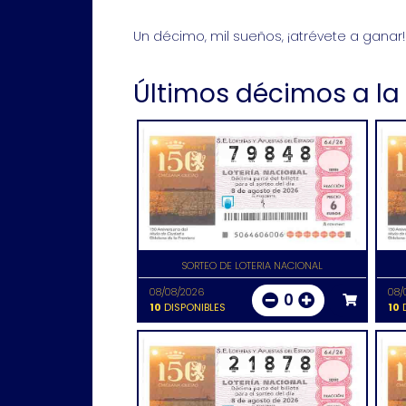
Un décimo, mil sueños, ¡atrévete a ganar!
Últimos décimos a la
SORTEO DE LOTERIA NACIONAL
08/08/2026
08/
0
10
DISPONIBLES
10
D