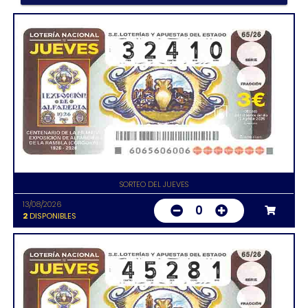
SORTEO DEL JUEVES
13/08/2026
0
2
DISPONIBLES