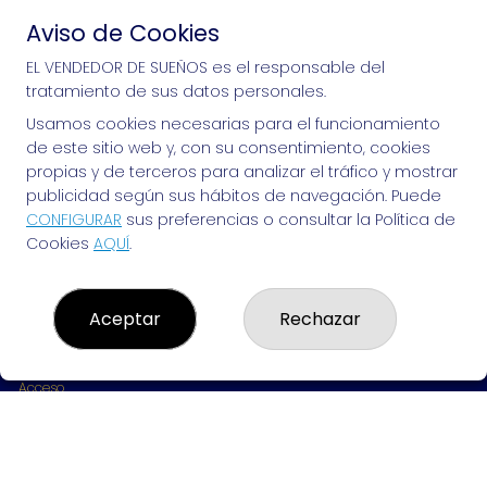
Aviso de Cookies
Si puedes soñarlo, puedes hacerlo, ¡mucha 
EL VENDEDOR DE SUEÑOS es el responsable del
tratamiento de sus datos personales.
suerte!
Usamos cookies necesarias para el funcionamiento
de este sitio web y, con su consentimiento, cookies
propias y de terceros para analizar el tráfico y mostrar
publicidad según sus hábitos de navegación. Puede
EL VENDEDOR DE SUEÑOS
CONFIGURAR
sus preferencias o consultar la Política de
Cookies
AQUÍ
.
¿Quiénes somos?
Comprar lotería
Resultados
Contacto
Aceptar
Rechazar
Empresas
Peñas
Boletos digitales
Acceso
Registro
REDES SOCIALES