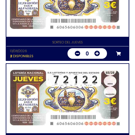
SORTEO DEL JUEVES
13/08/2026
0
2
DISPONIBLES