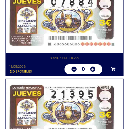
SORTEO DEL JUEVES
13/08/2026
0
2
DISPONIBLES