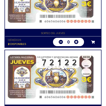
SORTEO DEL JUEVES
13/08/2026
0
2
DISPONIBLES