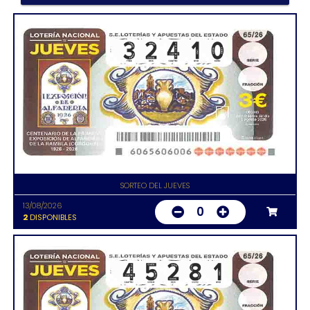
SORTEO DEL JUEVES
13/08/2026
0
2
DISPONIBLES