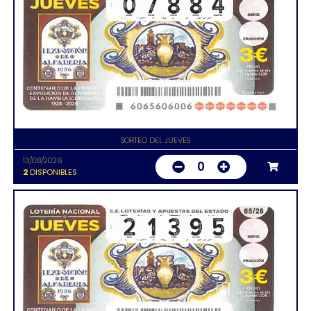
SORTEO DEL JUEVES
13/08/2026
0
2
DISPONIBLES