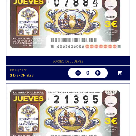
SORTEO DEL JUEVES
13/08/2026
0
2
DISPONIBLES