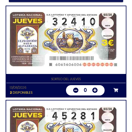
SORTEO DEL JUEVES
13/08/2026
0
2
DISPONIBLES