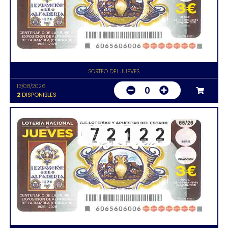
SORTEO DEL JUEVES
13/08/2026
0
2
DISPONIBLES