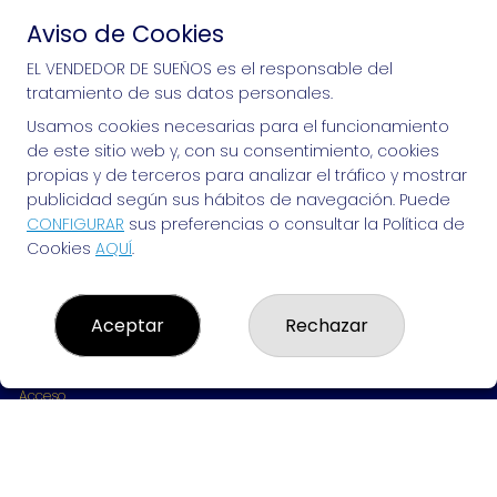
Aviso de Cookies
Si puedes soñarlo, puedes hacerlo, ¡mucha 
EL VENDEDOR DE SUEÑOS es el responsable del
tratamiento de sus datos personales.
suerte!
Usamos cookies necesarias para el funcionamiento
de este sitio web y, con su consentimiento, cookies
propias y de terceros para analizar el tráfico y mostrar
publicidad según sus hábitos de navegación. Puede
EL VENDEDOR DE SUEÑOS
CONFIGURAR
sus preferencias o consultar la Política de
Cookies
AQUÍ
.
¿Quiénes somos?
Comprar lotería
Resultados
Contacto
Aceptar
Rechazar
Empresas
Peñas
Boletos digitales
Acceso
Registro
REDES SOCIALES