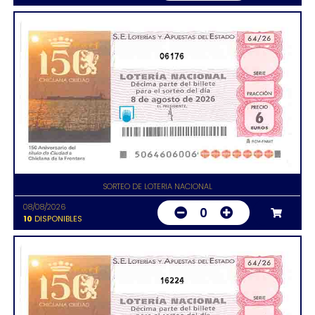
06176
SORTEO DE LOTERIA NACIONAL
08/08/2026
0
10
DISPONIBLES
16224