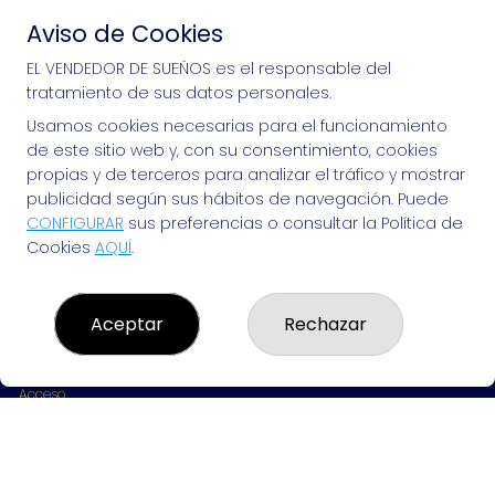
Aviso de Cookies
Si puedes soñarlo, puedes hacerlo, ¡mucha 
EL VENDEDOR DE SUEÑOS es el responsable del
tratamiento de sus datos personales.
suerte!
Usamos cookies necesarias para el funcionamiento
de este sitio web y, con su consentimiento, cookies
propias y de terceros para analizar el tráfico y mostrar
publicidad según sus hábitos de navegación. Puede
EL VENDEDOR DE SUEÑOS
CONFIGURAR
sus preferencias o consultar la Política de
Cookies
AQUÍ
.
¿Quiénes somos?
Comprar lotería
Resultados
Contacto
Aceptar
Rechazar
Empresas
Peñas
Boletos digitales
Acceso
Registro
REDES SOCIALES