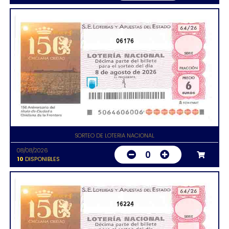
06176
SORTEO DE LOTERIA NACIONAL
08/08/2026
0
10
DISPONIBLES
16224