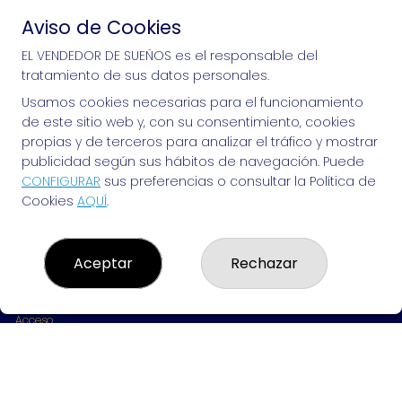
Aviso de Cookies
Si puedes soñarlo, puedes hacerlo, ¡mucha 
EL VENDEDOR DE SUEÑOS es el responsable del
tratamiento de sus datos personales.
suerte!
Usamos cookies necesarias para el funcionamiento
de este sitio web y, con su consentimiento, cookies
propias y de terceros para analizar el tráfico y mostrar
publicidad según sus hábitos de navegación. Puede
EL VENDEDOR DE SUEÑOS
CONFIGURAR
sus preferencias o consultar la Política de
Cookies
AQUÍ
.
¿Quiénes somos?
Comprar lotería
Resultados
Contacto
Aceptar
Rechazar
Empresas
Peñas
Boletos digitales
Acceso
Registro
REDES SOCIALES