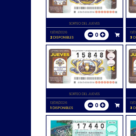
SORTEO DEL JUEVES
13/08/2026
13/
0
2
DISPONIBLES
3
D
SORTEO DEL JUEVES
13/08/2026
13/
0
1
DISPONIBLES
3
D