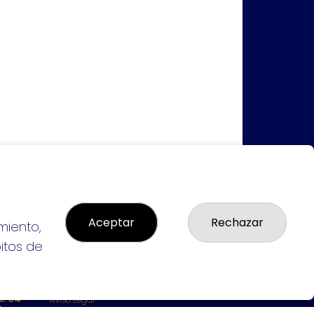
Aceptar
Rechazar
miento,
bitos de
LEGAL
: 94-
Aviso Legal
L:
Política de Privacidad