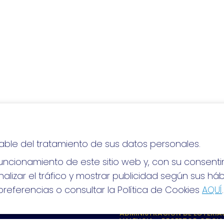
able del tratamiento de sus datos personales.
lo, ¡mucha suerte!
ncionamiento de este sitio web y, con su consenti
alizar el tráfico y mostrar publicidad según sus há
referencias o consultar la Política de Cookies
AQUÍ
.
S SOCIALES
CONTACTO
ADMINISTRACION DE LOTERIAS
VALENCIA - RECEPTOR OFICIA