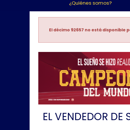
¿Quiénes somos?
El décimo 92657 no está disponible p
EL VENDEDOR DE 