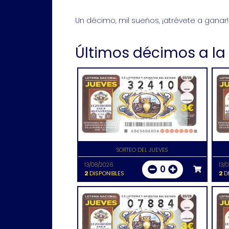
Un décimo, mil sueños, ¡atrévete a ganar!
Últimos décimos a la
SORTEO DEL JUEVES
13/08/2026
13/
0
2
DISPONIBLES
2
DI