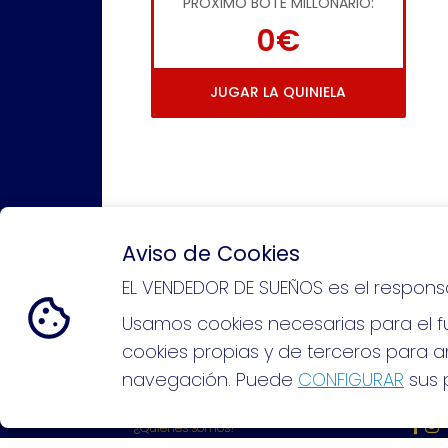
PRÓXIMO BOTE MILLONARIO:
0€
JUGAR LA QUINIELA
Aviso de Cookies
EL VENDEDOR DE SUEÑOS es el respons
Si puedes soñarlo, puedes hacer
Usamos cookies necesarias para el fu
cookies propias y de terceros para an
navegación. Puede
CONFIGURAR
sus p
EL VENDEDOR DE SUEÑOS
REDE
¿Quiénes somos?
Comprar lotería