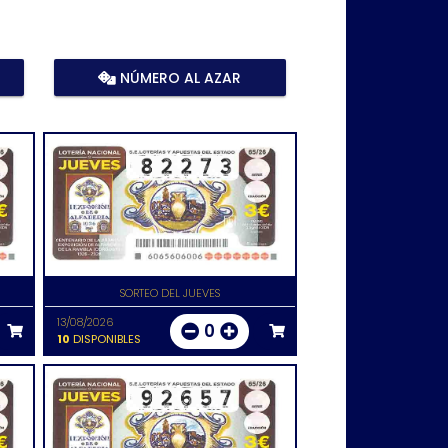
NÚMERO AL AZAR
SORTEO DEL JUEVES
13/08/2026
0
10
DISPONIBLES