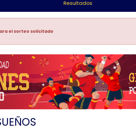
Resultados
ara el sorteo solicitado
SUEÑOS