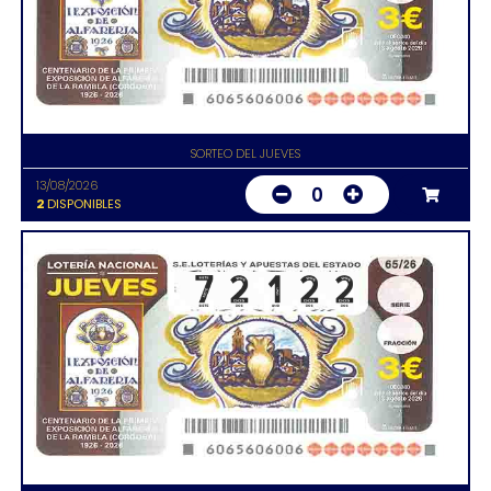
SORTEO DEL JUEVES
13/08/2026
0
2
DISPONIBLES