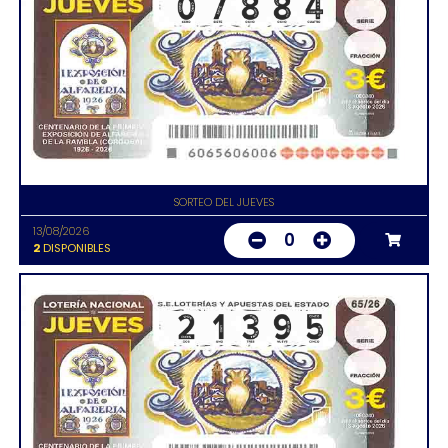
SORTEO DEL JUEVES
13/08/2026
0
2
DISPONIBLES