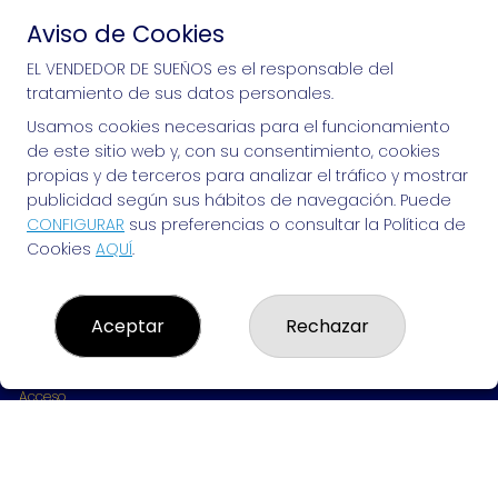
Aviso de Cookies
Si puedes soñarlo, puedes hacerlo, ¡mucha 
EL VENDEDOR DE SUEÑOS es el responsable del
tratamiento de sus datos personales.
suerte!
Usamos cookies necesarias para el funcionamiento
de este sitio web y, con su consentimiento, cookies
propias y de terceros para analizar el tráfico y mostrar
publicidad según sus hábitos de navegación. Puede
EL VENDEDOR DE SUEÑOS
CONFIGURAR
sus preferencias o consultar la Política de
Cookies
AQUÍ
.
¿Quiénes somos?
Comprar lotería
Resultados
Contacto
Aceptar
Rechazar
Empresas
Peñas
Boletos digitales
Acceso
Registro
REDES SOCIALES