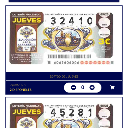
SORTEO DEL JUEVES
13/08/2026
0
2
DISPONIBLES