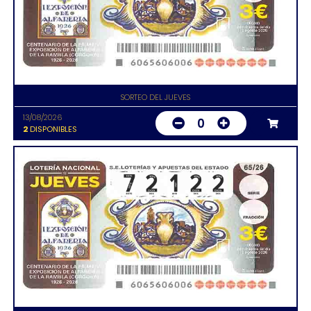
SORTEO DEL JUEVES
13/08/2026
0
2
DISPONIBLES