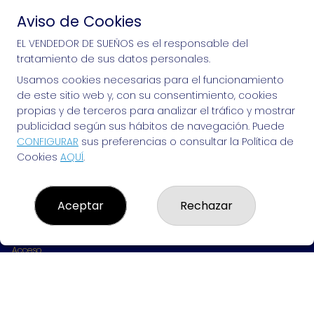
Aviso de Cookies
Si puedes soñarlo, puedes hacerlo, ¡mucha 
EL VENDEDOR DE SUEÑOS es el responsable del
tratamiento de sus datos personales.
suerte!
Usamos cookies necesarias para el funcionamiento
de este sitio web y, con su consentimiento, cookies
propias y de terceros para analizar el tráfico y mostrar
publicidad según sus hábitos de navegación. Puede
EL VENDEDOR DE SUEÑOS
CONFIGURAR
sus preferencias o consultar la Política de
Cookies
AQUÍ
.
¿Quiénes somos?
Comprar lotería
Resultados
Contacto
Aceptar
Rechazar
Empresas
Peñas
Boletos digitales
Acceso
Registro
REDES SOCIALES