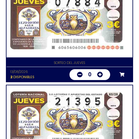
SORTEO DEL JUEVES
13/08/2026
0
2
DISPONIBLES