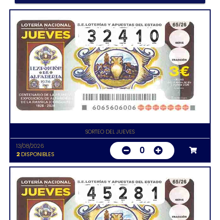
SORTEO DEL JUEVES
13/08/2026
0
2
DISPONIBLES