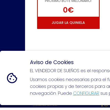
PRÓXIMO BOTE MILLONARIO:
0€
JUGAR LA QUINIELA
Aviso de Cookies
EL VENDEDOR DE SUEÑOS es el respons
Si puedes soñarlo, puedes hacer
Usamos cookies necesarias para el fu
cookies propias y de terceros para an
navegación. Puede
CONFIGURAR
sus p
EL VENDEDOR DE SUEÑOS
REDE
¿Quiénes somos?
Comprar lotería