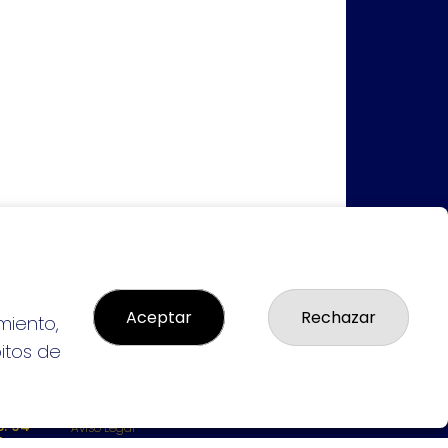
Aceptar
Rechazar
miento,
bitos de
LEGAL
: 94-
Aviso Legal
L:
Política de Privacidad