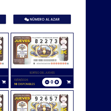
NÚMERO AL AZAR
SORTEO DEL JUEVES
13/08/2026
0
10
DISPONIBLES