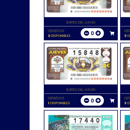
SORTEO DEL JUEVES
13/08/2026
13/
0
2
DISPONIBLES
3
D
SORTEO DEL JUEVES
13/08/2026
13/
0
1
DISPONIBLES
3
D