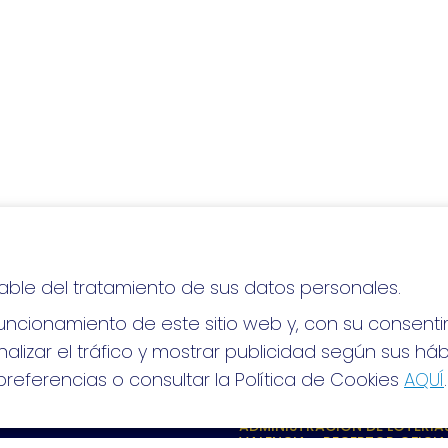
able del tratamiento de sus datos personales.
lo, ¡mucha suerte!
ncionamiento de este sitio web y, con su consenti
alizar el tráfico y mostrar publicidad según sus há
referencias o consultar la Política de Cookies
AQUÍ
.
S SOCIALES
CONTACTO
ADMINISTRACION DE LOTERIAS
VALENCIA - RECEPTOR OFICIA