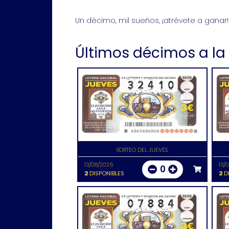
Un décimo, mil sueños, ¡atrévete a ganar!
Últimos décimos a la
SORTEO DEL JUEVES
13/08/2026
13/
0
2
DISPONIBLES
2
DI