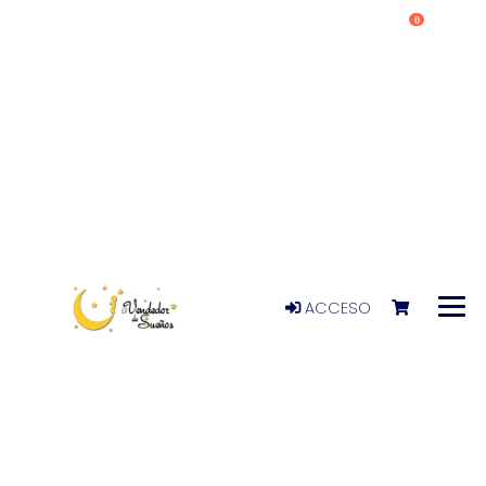
0
ACCESO