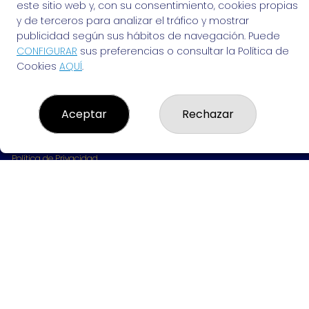
963691702
este sitio web y, con su consentimiento, cookies propias
Clica aquí para contactar por WhatsApp
y de terceros para analizar el tráfico y mostrar
642061703
publicidad según sus hábitos de navegación. Puede
info@elvendedordesuenos.es
CONFIGURAR
sus preferencias o consultar la Política de
AVDA. CARDENAL BENLLOCH, 49
Cookies
AQUÍ
.
Valencia, 46021
(Valencia) España
Aceptar
Rechazar
LEGAL
Aviso Legal
Política de Privacidad
Política de Cookies
Condiciones de Compra
Tienda de Lotería Nacional
Pago aceptado con tarjeta
Pago aceptado con Bizum
Juego responsable. Solo mayores de edad.