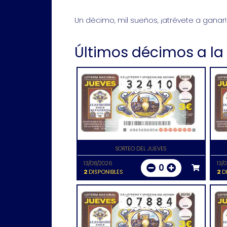
Un décimo, mil sueños, ¡atrévete a ganar!
Últimos décimos a la
SORTEO DEL JUEVES
13/08/2026
13/
0
2
DISPONIBLES
2
DI