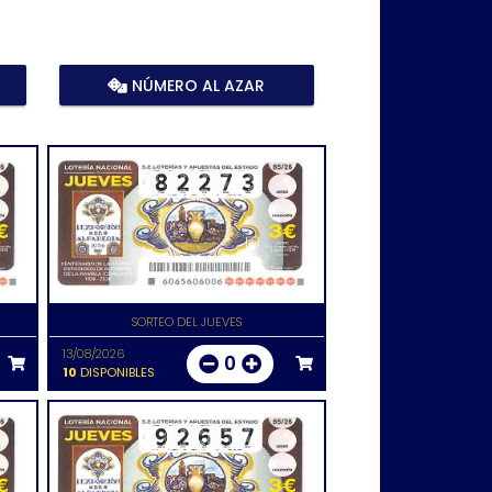
NÚMERO AL AZAR
SORTEO DEL JUEVES
13/08/2026
0
10
DISPONIBLES