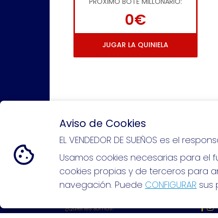
PRÓXIMO BOTE MILLONARIO:
0€
JUGAR LA QUINIELA
Aviso de Cookies
EL VENDEDOR DE SUEÑOS es el respons
Si puedes soñarlo, puedes hacer
Usamos cookies necesarias para el fu
cookies propias y de terceros para an
navegación. Puede
CONFIGURAR
sus p
EL VENDEDOR DE SUEÑOS
REDE
¿Quiénes somos?
Comprar lotería