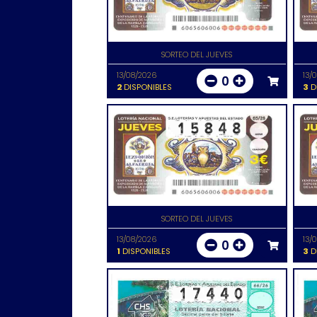
SORTEO DEL JUEVES
13/08/2026
13/
0
2
DISPONIBLES
3
D
SORTEO DEL JUEVES
13/08/2026
13/
0
1
DISPONIBLES
3
D