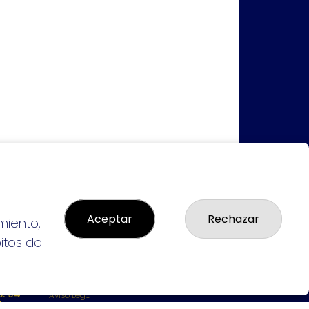
Aceptar
Rechazar
miento,
bitos de
LEGAL
: 94-
Aviso Legal
L:
Política de Privacidad