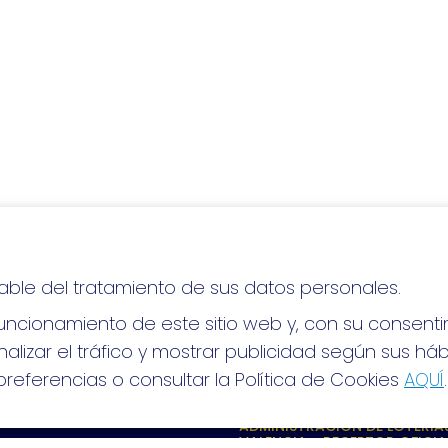
able del tratamiento de sus datos personales.
lo, ¡mucha suerte!
ncionamiento de este sitio web y, con su consenti
alizar el tráfico y mostrar publicidad según sus há
referencias o consultar la Política de Cookies
AQUÍ
.
S SOCIALES
CONTACTO
ADMINISTRACION DE LOTERIAS
VALENCIA - RECEPTOR OFICIA