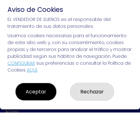
Aviso de Cookies
Si puedes soñarlo, puedes hacerlo, ¡mucha 
EL VENDEDOR DE SUEÑOS es el responsable del
tratamiento de sus datos personales.
suerte!
Usamos cookies necesarias para el funcionamiento
de este sitio web y, con su consentimiento, cookies
propias y de terceros para analizar el tráfico y mostrar
publicidad según sus hábitos de navegación. Puede
EL VENDEDOR DE SUEÑOS
CONFIGURAR
sus preferencias o consultar la Política de
Cookies
AQUÍ
.
¿Quiénes somos?
Comprar lotería
Resultados
Contacto
Aceptar
Rechazar
Empresas
Peñas
Boletos digitales
Acceso
Registro
REDES SOCIALES