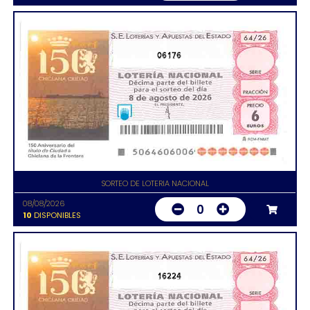
06176
SORTEO DE LOTERIA NACIONAL
08/08/2026
0
10
DISPONIBLES
16224