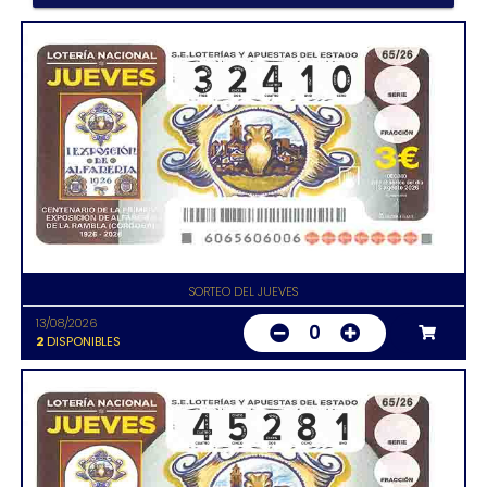
SORTEO DEL JUEVES
13/08/2026
0
2
DISPONIBLES