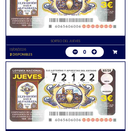
SORTEO DEL JUEVES
13/08/2026
0
2
DISPONIBLES