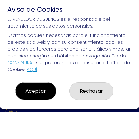
Aviso de Cookies
Si puedes soñarlo, puedes hacerlo, ¡mucha 
EL VENDEDOR DE SUEÑOS es el responsable del
tratamiento de sus datos personales.
suerte!
Usamos cookies necesarias para el funcionamiento
de este sitio web y, con su consentimiento, cookies
propias y de terceros para analizar el tráfico y mostrar
publicidad según sus hábitos de navegación. Puede
EL VENDEDOR DE SUEÑOS
CONFIGURAR
sus preferencias o consultar la Política de
Cookies
AQUÍ
.
¿Quiénes somos?
Comprar lotería
Resultados
Contacto
Aceptar
Rechazar
Empresas
Peñas
Boletos digitales
Acceso
Registro
REDES SOCIALES