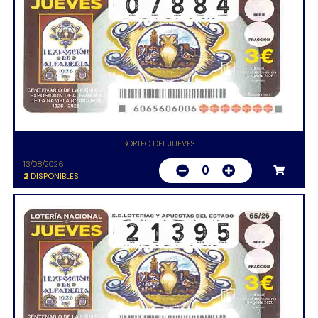
SORTEO DEL JUEVES
13/08/2026
0
2
DISPONIBLES