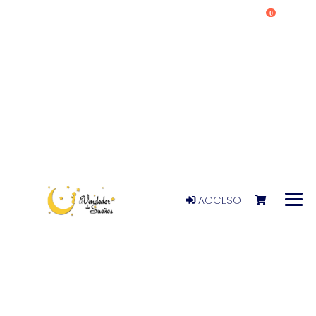
0
ACCESO