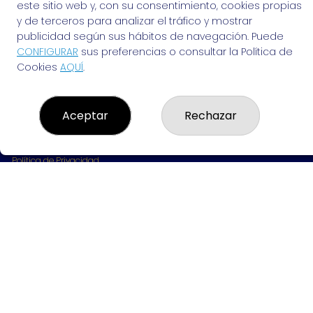
963691702
este sitio web y, con su consentimiento, cookies propias
Clica aquí para contactar por WhatsApp
y de terceros para analizar el tráfico y mostrar
642061703
publicidad según sus hábitos de navegación. Puede
info@elvendedordesuenos.es
CONFIGURAR
sus preferencias o consultar la Política de
AVDA. CARDENAL BENLLOCH, 49
Cookies
AQUÍ
.
Valencia, 46021
(Valencia) España
Aceptar
Rechazar
LEGAL
Aviso Legal
Política de Privacidad
Política de Cookies
Condiciones de Compra
Tienda de Lotería Nacional
Pago aceptado con tarjeta
Pago aceptado con Bizum
Juego responsable. Solo mayores de edad.