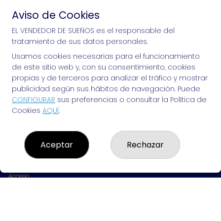
Aviso de Cookies
Si puedes soñarlo, puedes hacerlo, ¡mucha 
EL VENDEDOR DE SUEÑOS es el responsable del
tratamiento de sus datos personales.
suerte!
Usamos cookies necesarias para el funcionamiento
de este sitio web y, con su consentimiento, cookies
propias y de terceros para analizar el tráfico y mostrar
publicidad según sus hábitos de navegación. Puede
EL VENDEDOR DE SUEÑOS
CONFIGURAR
sus preferencias o consultar la Política de
Cookies
AQUÍ
.
¿Quiénes somos?
Comprar lotería
Resultados
Contacto
Aceptar
Rechazar
Empresas
Peñas
Boletos digitales
Acceso
Registro
REDES SOCIALES