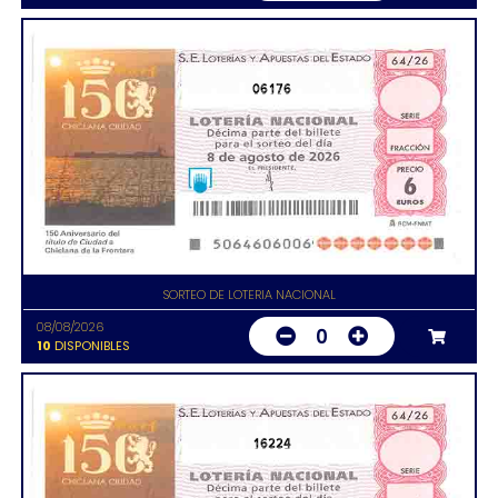
06176
SORTEO DE LOTERIA NACIONAL
08/08/2026
0
10
DISPONIBLES
16224