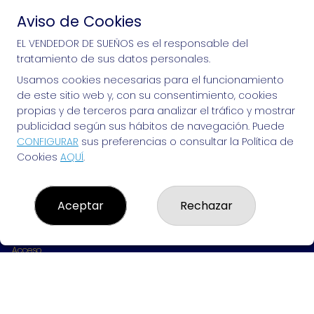
Aviso de Cookies
Si puedes soñarlo, puedes hacerlo, ¡mucha 
EL VENDEDOR DE SUEÑOS es el responsable del
tratamiento de sus datos personales.
suerte!
Usamos cookies necesarias para el funcionamiento
de este sitio web y, con su consentimiento, cookies
propias y de terceros para analizar el tráfico y mostrar
publicidad según sus hábitos de navegación. Puede
EL VENDEDOR DE SUEÑOS
CONFIGURAR
sus preferencias o consultar la Política de
Cookies
AQUÍ
.
¿Quiénes somos?
Comprar lotería
Resultados
Contacto
Aceptar
Rechazar
Empresas
Peñas
Boletos digitales
Acceso
Registro
REDES SOCIALES