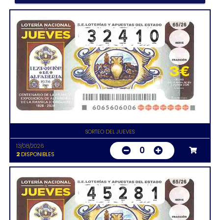
SORTEO DEL JUEVES
13/08/2026
0
2
DISPONIBLES