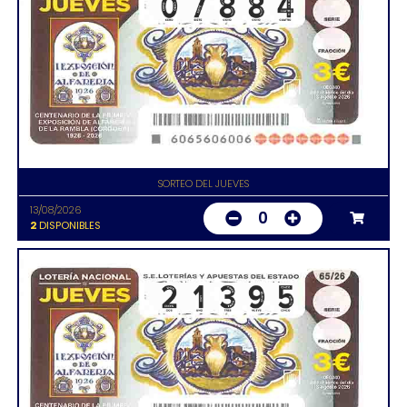
SORTEO DEL JUEVES
13/08/2026
0
2
DISPONIBLES