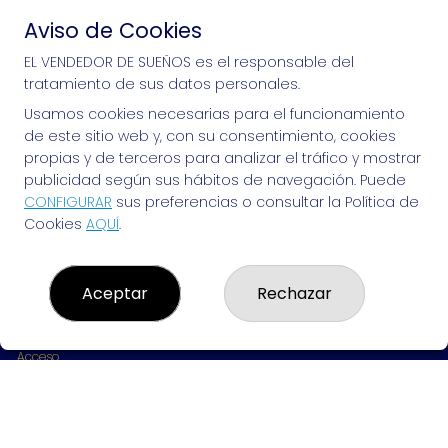
Aviso de Cookies
Si puedes soñarlo, puedes hacerlo, ¡mucha 
EL VENDEDOR DE SUEÑOS es el responsable del
tratamiento de sus datos personales.
suerte!
Usamos cookies necesarias para el funcionamiento
de este sitio web y, con su consentimiento, cookies
propias y de terceros para analizar el tráfico y mostrar
publicidad según sus hábitos de navegación. Puede
EL VENDEDOR DE SUEÑOS
CONFIGURAR
sus preferencias o consultar la Política de
Cookies
AQUÍ
.
¿Quiénes somos?
Comprar lotería
Resultados
Contacto
Aceptar
Rechazar
Empresas
Peñas
Boletos digitales
Acceso
Registro
REDES SOCIALES