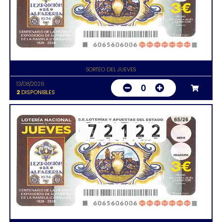
SORTEO DEL JUEVES
13/08/2026
0
2
DISPONIBLES