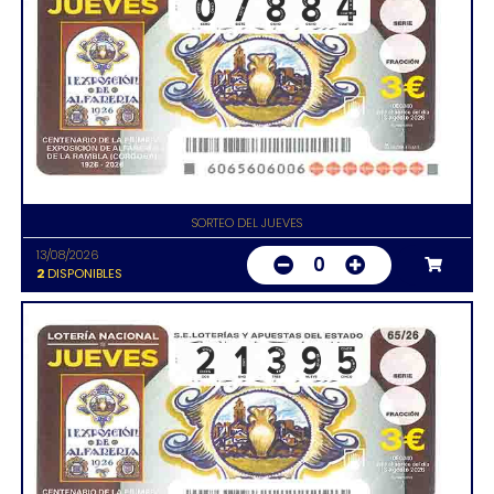
SORTEO DEL JUEVES
13/08/2026
0
2
DISPONIBLES