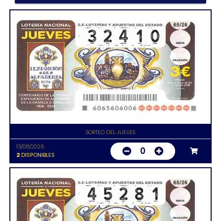
SORTEO DEL JUEVES
13/08/2026
0
2
DISPONIBLES