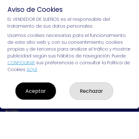
Aviso de Cookies
Si puedes soñarlo, puedes hacerlo, ¡mucha 
EL VENDEDOR DE SUEÑOS es el responsable del
tratamiento de sus datos personales.
suerte!
Usamos cookies necesarias para el funcionamiento
de este sitio web y, con su consentimiento, cookies
propias y de terceros para analizar el tráfico y mostrar
publicidad según sus hábitos de navegación. Puede
EL VENDEDOR DE SUEÑOS
CONFIGURAR
sus preferencias o consultar la Política de
Cookies
AQUÍ
.
¿Quiénes somos?
Comprar lotería
Resultados
Contacto
Aceptar
Rechazar
Empresas
Peñas
Boletos digitales
Acceso
Registro
REDES SOCIALES