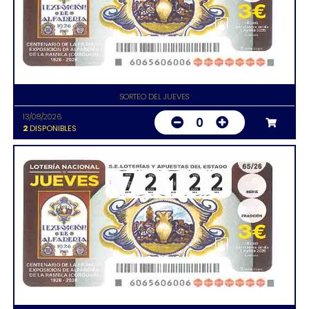
SORTEO DEL JUEVES
13/08/2026
0
2
DISPONIBLES