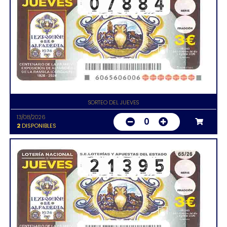
SORTEO DEL JUEVES
13/08/2026
0
2
DISPONIBLES