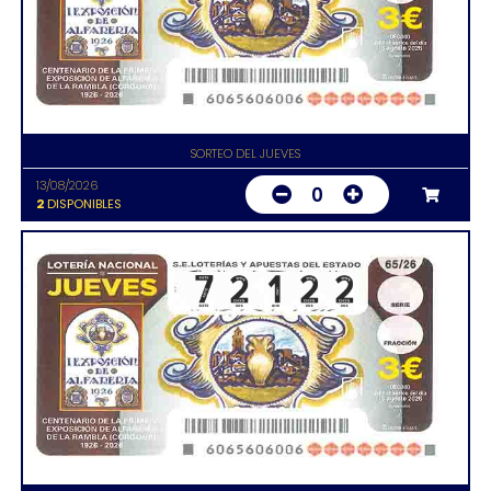
SORTEO DEL JUEVES
13/08/2026
0
2
DISPONIBLES