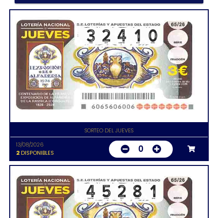
SORTEO DEL JUEVES
13/08/2026
0
2
DISPONIBLES