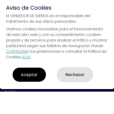
Aviso de Cookies
Si puedes soñarlo, puedes hacerlo, ¡mucha 
EL VENDEDOR DE SUEÑOS es el responsable del
tratamiento de sus datos personales.
suerte!
Usamos cookies necesarias para el funcionamiento
de este sitio web y, con su consentimiento, cookies
propias y de terceros para analizar el tráfico y mostrar
publicidad según sus hábitos de navegación. Puede
EL VENDEDOR DE SUEÑOS
CONFIGURAR
sus preferencias o consultar la Política de
Cookies
AQUÍ
.
¿Quiénes somos?
Comprar lotería
Resultados
Contacto
Aceptar
Rechazar
Empresas
Peñas
Boletos digitales
Acceso
Registro
REDES SOCIALES