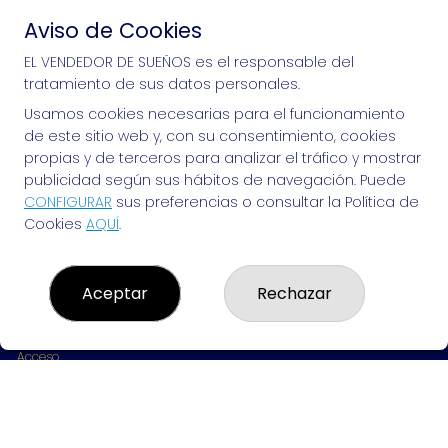
Aviso de Cookies
Si puedes soñarlo, puedes hacerlo, ¡mucha 
EL VENDEDOR DE SUEÑOS es el responsable del
tratamiento de sus datos personales.
suerte!
Usamos cookies necesarias para el funcionamiento
de este sitio web y, con su consentimiento, cookies
propias y de terceros para analizar el tráfico y mostrar
publicidad según sus hábitos de navegación. Puede
EL VENDEDOR DE SUEÑOS
CONFIGURAR
sus preferencias o consultar la Política de
Cookies
AQUÍ
.
¿Quiénes somos?
Comprar lotería
Resultados
Contacto
Aceptar
Rechazar
Empresas
Peñas
Boletos digitales
Acceso
Registro
REDES SOCIALES