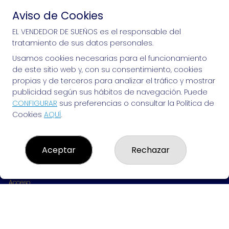
Aviso de Cookies
Si puedes soñarlo, puedes hacerlo, ¡mucha 
EL VENDEDOR DE SUEÑOS es el responsable del
tratamiento de sus datos personales.
suerte!
Usamos cookies necesarias para el funcionamiento
de este sitio web y, con su consentimiento, cookies
propias y de terceros para analizar el tráfico y mostrar
publicidad según sus hábitos de navegación. Puede
EL VENDEDOR DE SUEÑOS
CONFIGURAR
sus preferencias o consultar la Política de
Cookies
AQUÍ
.
¿Quiénes somos?
Comprar lotería
Resultados
Contacto
Aceptar
Rechazar
Empresas
Peñas
Boletos digitales
Acceso
Registro
REDES SOCIALES