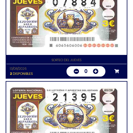
SORTEO DEL JUEVES
13/08/2026
0
2
DISPONIBLES