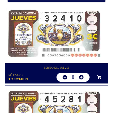
SORTEO DEL JUEVES
13/08/2026
0
2
DISPONIBLES