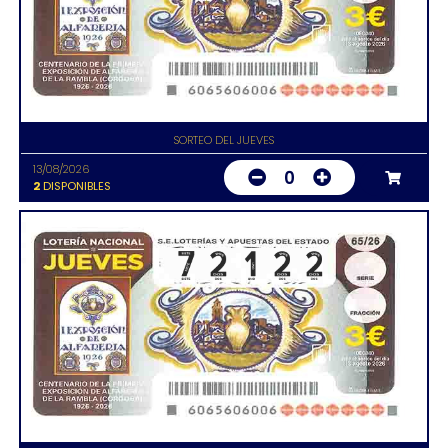
SORTEO DEL JUEVES
13/08/2026
0
2
DISPONIBLES