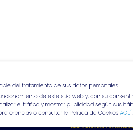
able del tratamiento de sus datos personales.
lo, ¡mucha suerte!
ncionamiento de este sitio web y, con su consenti
alizar el tráfico y mostrar publicidad según sus há
referencias o consultar la Política de Cookies
AQUÍ
.
S SOCIALES
CONTACTO
ADMINISTRACION DE LOTERIAS
VALENCIA - RECEPTOR OFICIA