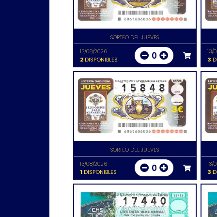
SORTEO DEL JUEVES
13/08/2026
13/
0
2
DISPONIBLES
3
D
SORTEO DEL JUEVES
13/08/2026
13/
0
1
DISPONIBLES
3
D