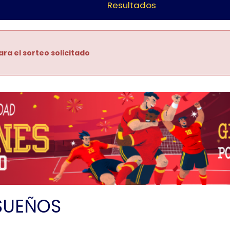
Resultados
ara el sorteo solicitado
SUEÑOS