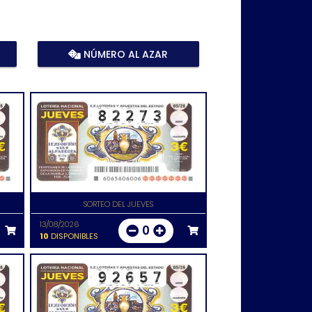
NÚMERO AL AZAR
SORTEO DEL JUEVES
13/08/2026
0
10
DISPONIBLES