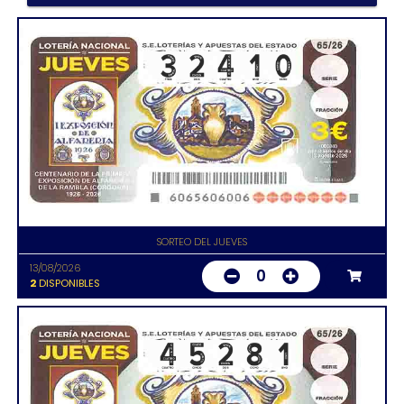
SORTEO DEL JUEVES
13/08/2026
0
2
DISPONIBLES