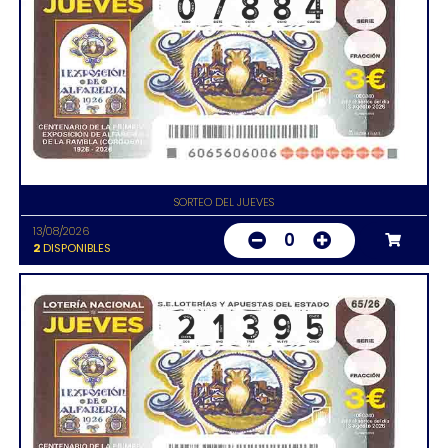
SORTEO DEL JUEVES
13/08/2026
0
2
DISPONIBLES