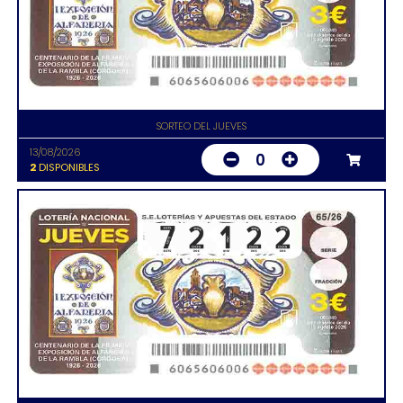
SORTEO DEL JUEVES
13/08/2026
0
2
DISPONIBLES