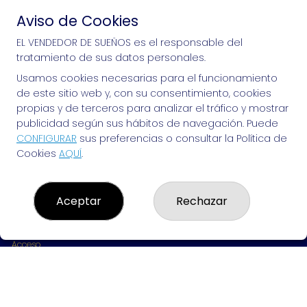
Aviso de Cookies
Si puedes soñarlo, puedes hacerlo, ¡mucha 
EL VENDEDOR DE SUEÑOS es el responsable del
tratamiento de sus datos personales.
suerte!
Usamos cookies necesarias para el funcionamiento
de este sitio web y, con su consentimiento, cookies
propias y de terceros para analizar el tráfico y mostrar
publicidad según sus hábitos de navegación. Puede
EL VENDEDOR DE SUEÑOS
CONFIGURAR
sus preferencias o consultar la Política de
Cookies
AQUÍ
.
¿Quiénes somos?
Comprar lotería
Resultados
Contacto
Aceptar
Rechazar
Empresas
Peñas
Boletos digitales
Acceso
Registro
REDES SOCIALES