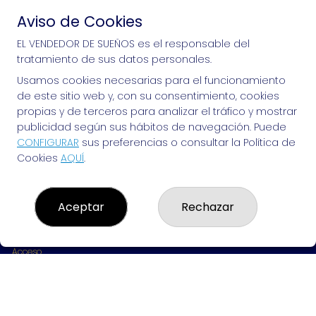
Aviso de Cookies
Si puedes soñarlo, puedes hacerlo, ¡mucha 
EL VENDEDOR DE SUEÑOS es el responsable del
tratamiento de sus datos personales.
suerte!
Usamos cookies necesarias para el funcionamiento
de este sitio web y, con su consentimiento, cookies
propias y de terceros para analizar el tráfico y mostrar
publicidad según sus hábitos de navegación. Puede
EL VENDEDOR DE SUEÑOS
CONFIGURAR
sus preferencias o consultar la Política de
Cookies
AQUÍ
.
¿Quiénes somos?
Comprar lotería
Resultados
Contacto
Aceptar
Rechazar
Empresas
Peñas
Boletos digitales
Acceso
Registro
REDES SOCIALES