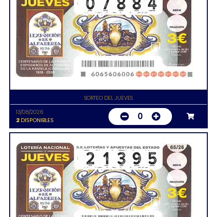
SORTEO DEL JUEVES
13/08/2026
0
2
DISPONIBLES