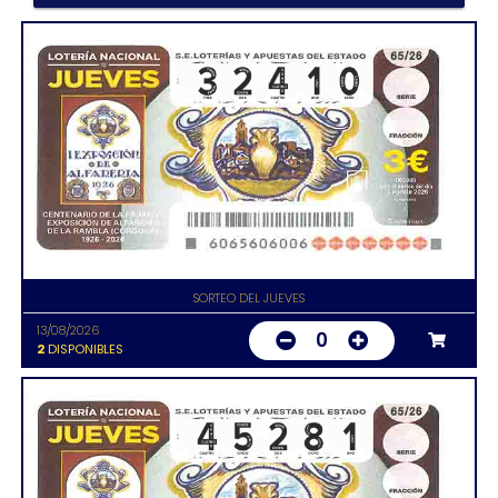
SORTEO DEL JUEVES
13/08/2026
0
2
DISPONIBLES