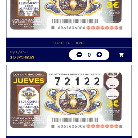
SORTEO DEL JUEVES
13/08/2026
0
2
DISPONIBLES